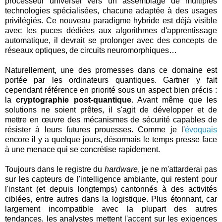
processeur universel vers un assemblage de multiples
technologies spécialisées, chacune adaptée à des usages
privilégiés. Ce nouveau paradigme hybride est déjà visible
avec les puces dédiées aux algorithmes d'apprentissage
automatique, il devrait se prolonger avec des concepts de
réseaux optiques, de circuits neuromorphiques…
Naturellement, une des promesses dans ce domaine est
portée par les ordinateurs quantiques. Gartner y fait
cependant référence en priorité sous un aspect bien précis :
la
cryptographie post-quantique
. Avant même que les
solutions ne soient prêtes, il s'agit de développer et de
mettre en œuvre des mécanismes de sécurité capables de
résister à leurs futures prouesses. Comme je l'
évoquais
encore il y a quelque jours, désormais le temps presse face
à une menace qui se concrétise rapidement.
Toujours dans le registre du
hardware
, je ne m'attarderai pas
sur les capteurs de l'intelligence ambiante, qui restent pour
l'instant (et depuis longtemps) cantonnés à des activités
ciblées, entre autres dans la logistique. Plus étonnant, car
largement incompatible avec la plupart des autres
tendances, les analystes mettent l'accent sur les exigences