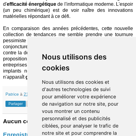
d'
efficacité énergétique
de l'informatique moderne. L'espoir
(un peu chimérique) est de voir naître des innovations
matérielles répondant à ce défi.
En comparaison des années précédentes, cette nouvelle
collection de tendances me semble prendre une tournure
pessimiste inhabituelle, qui reflète probablement la
conjoncture générale. Entre les mesures de protection –
contre la désinformation, l'informatique quantique… – et les
Nous utilisons des
propositions qui relèvent de la prévention, autant pour les
entreprises – gouvernance de l'IA – que pour les individus –
cookies
implants neurologiques –, l'avenir esquissé par Gartner
n'apparaît
guère enthousiasmant
…
Nous utilisons des cookies et
d'autres technologies de suivi
Patrice
à
21:30
pour améliorer votre expérience
de navigation sur notre site, pour
Partager
vous montrer un contenu
personnalisé et des publicités
Aucun commentaire:
ciblées, pour analyser le trafic de
notre site et pour comprendre la
Enregistrer un commentaire