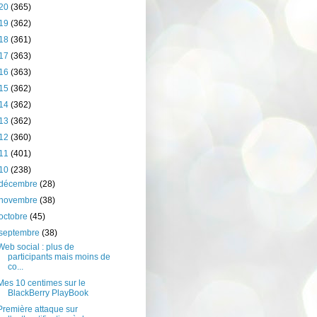
20
(365)
19
(362)
18
(361)
17
(363)
16
(363)
15
(362)
14
(362)
13
(362)
12
(360)
11
(401)
10
(238)
décembre
(28)
novembre
(38)
octobre
(45)
septembre
(38)
Web social : plus de
participants mais moins de
co...
Mes 10 centimes sur le
BlackBerry PlayBook
Première attaque sur