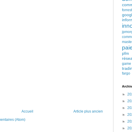
comm
forres
goog
infor
inn
jpmor
comm
maste
pai
pfm
rése
game
tradi
fargo
Archiv
►
20
►
20
►
20
Accueil
Article plus ancien
►
20
mentaires (Atom)
►
20
►
20