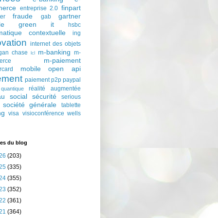
erce
finpart
entreprise 2.0
fraude
gartner
ter
gab
le
green it
hsbc
matique contextuelle
ing
ovation
internet des objets
m-banking
gan chase
m-
lcl
m-paiement
erce
mobile
open api
rcard
ement
paiement p2p
paypal
réalité augmentée
quantique
au social
sécurité
serious
société générale
tablette
ng
visa
visioconférence
wells
es du blog
26
(203)
25
(335)
24
(355)
23
(352)
22
(361)
21
(364)