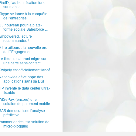
FireID, l'authentification forte
sur mobile
Skype se lance à la conquête
de l'entreprise
Du nouveau pour la plate-
forme sociale Salesforce ...
Empowered, lecture
recommandée !
A lire ailleurs : la nouvelle ère
de l'"Engagement...
Le ticket restaurant migre sur
une carte sans contact
Swipely est officiellement lancé
Nationwide développe des
applications sans sa DSI
HP invente le data center ultra-
flexible
WISePay, (encore) une
solution de paiement mobile
SAS démocratisee l'analyse
prédictive
Yammer enrichit sa solution de
micro-blogging
août
(35)