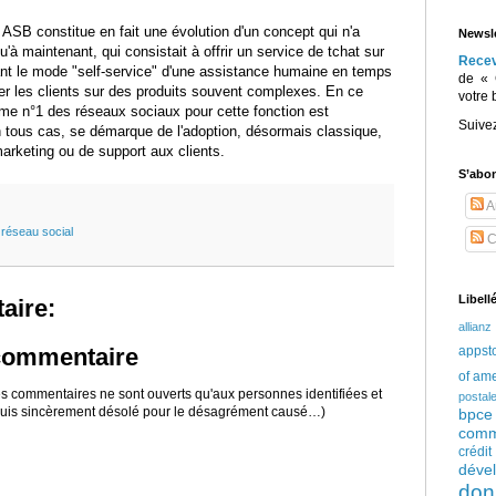
 ASB constitue en fait une évolution d'un concept qui n'a
Newsle
'à maintenant, qui consistait à offrir un service de tchat sur
Rece
ant le mode "self-service" d'une assistance humaine en temps
de « 
ller les clients sur des produits souvent complexes. En ce
votre 
orme n°1 des réseaux sociaux pour cette fonction est
Suive
n tous cas, se démarque de l'adoption, désormais classique,
arketing ou de support aux clients.
S’abo
Ar
,
réseau social
C
Libell
aire:
allianz
appst
 commentaire
of am
 les commentaires ne sont ouverts qu'aux personnes identifiées et
postal
 suis sincèrement désolé pour le désagrément causé…)
bpce
comm
crédi
déve
don