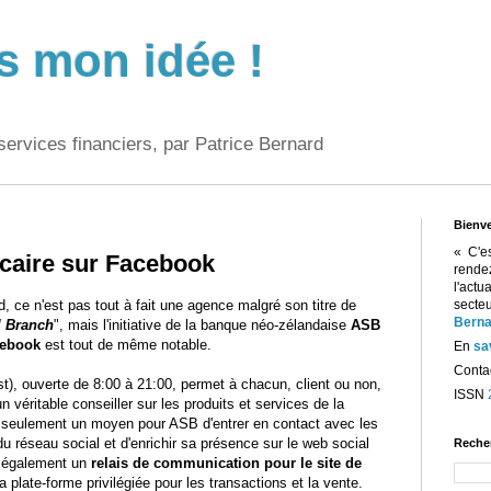
s mon idée !
services financiers, par Patrice Bernard
Bienv
« C'e
caire sur Facebook
rend
l'act
d, ce n'est pas tout à fait une agence malgré son titre de
sect
Berna
l Branch
", mais l'initiative de la banque néo-zélandaise
ASB
ebook
est tout de même notable.
En
sa
Contac
st), ouverte de 8:00 à 21:00, permet à chacun, client ou non,
ISSN
 véritable conseiller sur les produits et services de la
 seulement un moyen pour ASB d'entrer en contact avec les
u réseau social et d'enrichir sa présence sur le web social
Reche
e également un
relais de communication pour le site de
la plate-forme privilégiée pour les transactions et la vente.