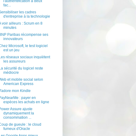
l'authentification à deux
fac...
Sensibiliser les cadres
d'entreprise à la technologie
A voir ailleurs : Scrum en 8
minutes
BNP Paribas récompense ses
innovateurs
Chez Microsoft, le test logiciel
est un jeu
Les réseaux sociaux inquiètent
les assureurs
La sécurité du logicel reste
médiocre
Web et mobile social selon
American Express
J'adore mon Kindle
PayNearMe : payer en
espèces les achats en ligne
Power Assure ajuste
dynamiquement la
consommation ...
Coup de gueule : le cloud
fumeux d'Oracle
Les Google Apps mieux