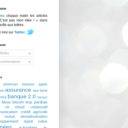
tter
vez
chaque matin les articles
C'est pas mon idée ! » dans
boîte aux lettres.
z-moi sur
Twitter
nner
ticles
ommentaires
és
american express
apple
assurance
ore
axa
bank
banque 2.0
erica
banque
bbva
bitcoin
bnp paribas
e
cloud
citi
collaboratif
unication
crédit agricole
t mutuel
dématérialisation
loppement
digital native
nées
e-banking
e-