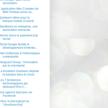
sécurisées
L'application Mes Comptes de
BNP Paribas arrive su...
Quelques idées pour la
banque mobile (Celent)
Blackberry en entreprise, une
domination menacée
Venmo lance le paiement p2p
social
[Tech] Google facilite le
développement d'interfac...
Intel s'intéresse à l'informatique
contextuelle
Vanguard Group : l'innovation
par le volontariat
La fondation Grameen déploie
la banque dans le cloud
Les 7 tendances
technologiques qui
séduisent Ron C...
Une agence bancaire sur
Facebook
uTest, le test logiciel en
"cloudsourcing"