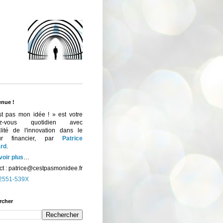
enue !
st pas mon idée ! » est votre
ez-vous quotidien avec
ualité de l'innovation dans le
eur financier, par
Patrice
rd
.
voir plus
…
t :
patrice@cestpasmonidee.fr
2551-539X
rcher