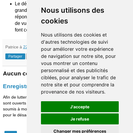
Le développement des agences internet dans les
Nous utilisons des
grandes banques traditionnelles semblent
répondre à une attente mais il ne faut pas perdre
cookies
de vue l'objectif d'économies des français qui
font ce choix.
Nous utilisons des cookies et
d'autres technologies de suivi
Patrice
à
22:10
pour améliorer votre expérience
de navigation sur notre site, pour
Partager
vous montrer un contenu
personnalisé et des publicités
Aucun commentaire:
ciblées, pour analyser le trafic de
notre site et pour comprendre la
Enregistrer un commentaire
provenance de nos visiteurs.
Afin de lutter contre le spam, les commentaires ne
sont ouverts qu'aux personnes identifiées et sont
J'accepte
soumis à modération (je suis sincèrement désolé
pour le désagrément causé…)
Je refuse
Changer mes préférences