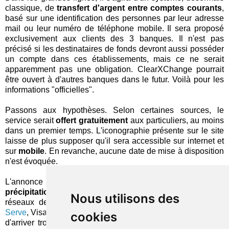
classique, de
transfert d'argent entre comptes courants
,
basé sur une identification des personnes par leur adresse
mail ou leur numéro de téléphone mobile. Il sera proposé
exclusivement aux clients des 3 banques. Il n'est pas
précisé si les destinataires de fonds devront aussi posséder
un compte dans ces établissements, mais ce ne serait
apparemment pas une obligation. ClearXChange pourrait
être ouvert à d'autres banques dans le futur. Voilà pour les
informations "officielles".
Passons aux hypothèses. Selon certaines sources, le
service serait
offert gratuitement
aux particuliers, au moins
dans un premier temps. L'iconographie présente sur le site
laisse de plus supposer qu'il sera accessible sur internet et
sur
mobile
. En revanche, aucune date de mise à disposition
n'est évoquée.
L'annonce de ClearXChange donne une impression de
précipitation
, peut-être due aux récentes initiatives des
Nous utilisons des
réseaux de paiement par carte (American Express avec
Serve
, Visa,
Discover
...). En conclusion, le service risque fort
cookies
d'arriver trop tard, sans avantage déterminant. Les acteurs