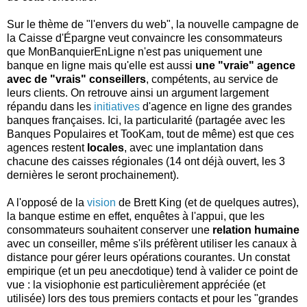
Sur le thème de "l'envers du web", la nouvelle campagne de
la Caisse d'Épargne veut convaincre les consommateurs
que MonBanquierEnLigne n'est pas uniquement une
banque en ligne mais qu'elle est aussi
une "vraie" agence
avec de "vrais" conseillers
, compétents, au service de
leurs clients. On retrouve ainsi un argument largement
répandu dans les
initiatives
d'agence en ligne des grandes
banques françaises. Ici, la particularité (partagée avec les
Banques Populaires et TooKam, tout de même) est que ces
agences restent
locales
, avec une implantation dans
chacune des caisses régionales (14 ont déjà ouvert, les 3
dernières le seront prochainement).
A l'opposé de la
vision
de Brett King (et de quelques autres),
la banque estime en effet, enquêtes à l'appui, que les
consommateurs souhaitent conserver une
relation humaine
avec un conseiller, même s'ils préfèrent utiliser les canaux à
distance pour gérer leurs opérations courantes. Un constat
empirique (et un peu anecdotique) tend à valider ce point de
vue : la visiophonie est particulièrement appréciée (et
utilisée) lors des tous premiers contacts et pour les "grandes