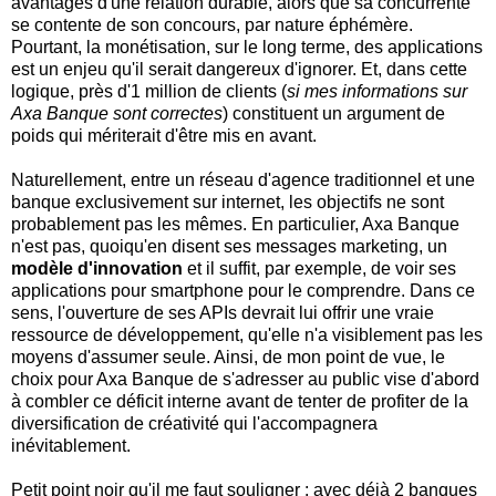
avantages d'une relation durable, alors que sa concurrente
se contente de son concours, par nature éphémère.
Pourtant, la monétisation, sur le long terme, des applications
est un enjeu qu'il serait dangereux d'ignorer. Et, dans cette
logique, près d'1 million de clients (
si mes informations sur
Axa Banque sont correctes
) constituent un argument de
poids qui mériterait d'être mis en avant.
Naturellement, entre un réseau d'agence traditionnel et une
banque exclusivement sur internet, les objectifs ne sont
probablement pas les mêmes. En particulier, Axa Banque
n'est pas, quoiqu'en disent ses messages marketing, un
modèle d'innovation
et il suffit, par exemple, de voir ses
applications pour smartphone pour le comprendre. Dans ce
sens, l'ouverture de ses APIs devrait lui offrir une vraie
ressource de développement, qu'elle n'a visiblement pas les
moyens d'assumer seule. Ainsi, de mon point de vue, le
choix pour Axa Banque de s'adresser au public vise d'abord
à combler ce déficit interne avant de tenter de profiter de la
diversification de créativité qui l'accompagnera
inévitablement.
Petit point noir qu'il me faut souligner : avec déjà 2 banques