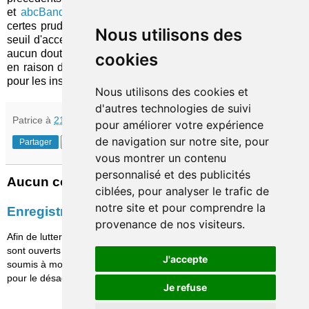
et
abcBanque
de Société Générale. Les avancées restent
certes prudentes, probablement par crainte de dépasser un
Nous utilisons des
seuil d'acceptation (éthique) chez les parents, mais il ne fait
aucun doute que cette tendance va continuer à
s'amplifier
,
cookies
en raison du potentiel important que représente ce marché,
pour les institutions financières comme pour les
startups
.
Nous utilisons des cookies et
d'autres technologies de suivi
Patrice
à
21:23
pour améliorer votre expérience
de navigation sur notre site, pour
Partager
vous montrer un contenu
personnalisé et des publicités
Aucun commentaire:
ciblées, pour analyser le trafic de
notre site et pour comprendre la
Enregistrer un commentaire
provenance de nos visiteurs.
Afin de lutter contre le spam, les commentaires ne
sont ouverts qu'aux personnes identifiées et sont
J'accepte
soumis à modération (je suis sincèrement désolé
pour le désagrément causé…)
Je refuse