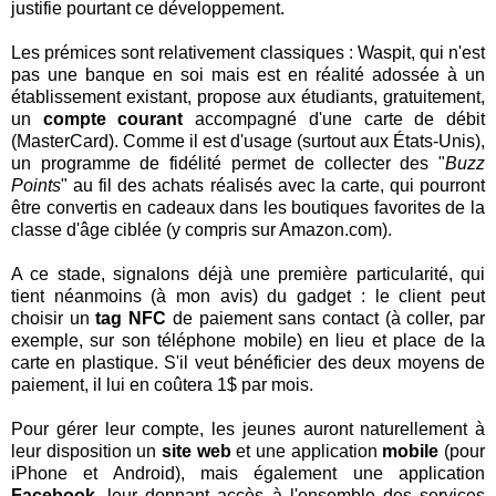
justifie pourtant ce développement.
Les prémices sont relativement classiques : Waspit, qui n'est
pas une banque en soi mais est en réalité adossée à un
établissement existant, propose aux étudiants, gratuitement,
un
compte courant
accompagné d'une carte de débit
(MasterCard). Comme il est d'usage (surtout aux États-Unis),
un programme de fidélité permet de collecter des "
Buzz
Points
" au fil des achats réalisés avec la carte, qui pourront
être convertis en cadeaux dans les boutiques favorites de la
classe d'âge ciblée (y compris sur Amazon.com).
A ce stade, signalons déjà une première particularité, qui
tient néanmoins (à mon avis) du gadget : le client peut
choisir un
tag NFC
de paiement sans contact (à coller, par
exemple, sur son téléphone mobile) en lieu et place de la
carte en plastique. S'il veut bénéficier des deux moyens de
paiement, il lui en coûtera 1$ par mois.
Pour gérer leur compte, les jeunes auront naturellement à
leur disposition un
site web
et une application
mobile
(pour
iPhone et Android), mais également une application
Facebook
, leur donnant accès à l'ensemble des services