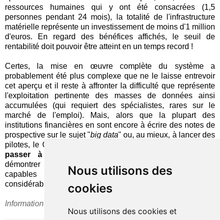
ressources humaines qui y ont été consacrées (1,5
personnes pendant 24 mois), la totalité de l'infrastructure
matérielle représente un investissement de moins d'1 million
d'euros. En regard des bénéfices affichés, le seuil de
rentabilité doit pouvoir être atteint en un temps record !
Certes, la mise en œuvre complète du système a
probablement été plus complexe que ne le laisse entrevoir
cet aperçu et il reste à affronter la difficulté que représente
l'exploitation pertinente des masses de données ainsi
accumulées (qui requiert des spécialistes, rares sur le
marché de l'emploi). Mais, alors que la plupart des
institutions financières en sont encore à écrire des notes de
prospective sur le sujet "
big data
" ou, au mieux, à lancer des
pilotes, le Crédit Mutuel Arkéa prouve qu'il est possible de
passer à l'action
dès aujourd'hui et pourrait aussi
démontrer très rapidement que ces technologies sont
Nous utilisons des
capables de lui procurer un avantage concurrentiel
considérable.
cookies
Information
repérée
grâce à
N. Guillaume
(merci !)
Nous utilisons des cookies et