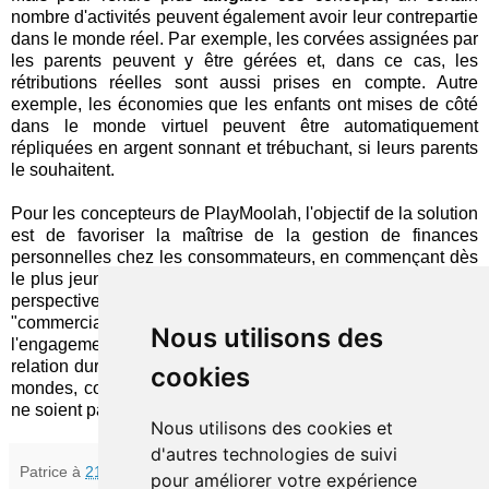
nombre d'activités peuvent également avoir leur contrepartie
dans le monde réel. Par exemple, les corvées assignées par
les parents peuvent y être gérées et, dans ce cas, les
rétributions réelles sont aussi prises en compte. Autre
exemple, les économies que les enfants ont mises de côté
dans le monde virtuel peuvent être automatiquement
répliquées en argent sonnant et trébuchant, si leurs parents
le souhaitent.
Pour les concepteurs de PlayMoolah, l'objectif de la solution
est de favoriser la maîtrise de la gestion de finances
personnelles chez les consommateurs, en commençant dès
le plus jeune âge. OCBC s'inscrit (naturellement) dans cette
perspective mais espère également
profiter
"commercialement" du partenariat, en développant
Nous utilisons des
l'engagement de ses jeunes "clients" et en forgeant une
relation durable avec eux. Il reste juste à regretter que les 2
cookies
mondes, compte réel OCBC et espace virtuel PlayMoolah,
ne soient pas plus intimement intégrés...
Nous utilisons des cookies et
d'autres technologies de suivi
Patrice
à
21:04
pour améliorer votre expérience