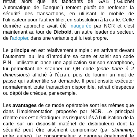
retrait, alors que les fabricants de GAB ("Guichet
Automatique de Banque") tentent plutôt de renforcer la
sécurité des transactions, en utilisant le mobile de
l'utilisateur pour l'authentifier, en substitution à la carte. Cette
dernière approche avait été
inaugurée
par NCR et c'est
maintenant au tour de
Diebold
, un autre leader du secteur,
de l'
adopter
, dans une variante qui lui est propre.
Le
principe
en est relativement simple : en arrivant devant
l'automate, au lieu d'introduire sa carte et saisir son code
PIN, l'utilisateur lance une application sur son smartphone,
lui permettant de scanner un QR code (
code barre à 2
dimensions
) affiché à l'écran, puis de fournir un mot de
passe qui authentifie sa demande. Il peut ensuite exécuter
normalement toute transaction disponible, retrait d'espèces
ou dépôt de chèque, par exemple.
Les
avantages
de ce mode opératoire sont les mêmes que
dans l'implémentation proposée par NCR. Le principal
d'entre eux est d'éradiquer les risques liés à l'utilisation de la
carte sur un dispositif matériel (le distributeur) dont la
sécurité peut être aisément compromise (par
skimming
,
entre autres). Le consommateur y gagnera également le