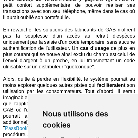
petit confort supplémentaire de pouvoir réaliser ses
transactions avec son seul téléphone, même dans le cas où
il aurait oublié son portefeuille.
En revanche, les solutions des fabricants de GAB n'offrent
pas la souplesse d'un accès au retrait d'espèces
uniquement par la saisie d'un code temporaire, sans aucune
authentification de l'utilisateur. Un
cas d'usage
de plus en
plus courant qui se trouve ainsi exclu du champ est celui de
l'envoi d'argent à un proche, en lui transmettant un code
utilisable sur un distributeur "quelconque".
Alors, quitte à perdre en flexibilité, le système pourrait au
moins explorer quelques autres pistes qui
faciliteraient
son
utilisation par les consommateurs. Tout d'abord, il serait
imaginable que l'acquisition du QR code soit optionnelle et
que l'application mobile "reconnaisse" automatiquement le
GAB où l'utilisateur se trouve, par géolocalisation (ce qui
Nous utilisons des
pourrait aussi constituer un facteur de sécurisation
additionnel). Peut-être même une intégration avec le
cookies
"
PassBook
" d'Apple pourrait-elle encore simplifier la
procédure...