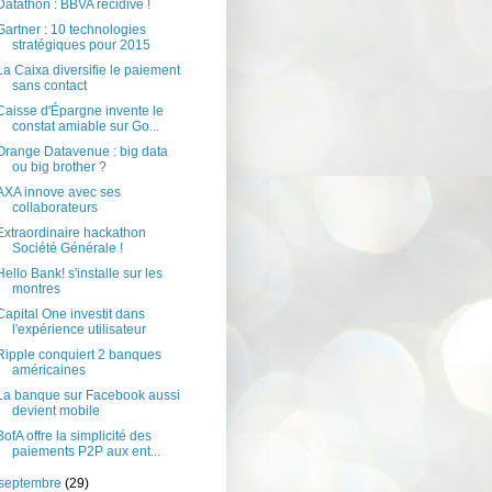
Datathon : BBVA récidive !
Gartner : 10 technologies
stratégiques pour 2015
La Caixa diversifie le paiement
sans contact
Caisse d'Épargne invente le
constat amiable sur Go...
Orange Datavenue : big data
ou big brother ?
AXA innove avec ses
collaborateurs
Extraordinaire hackathon
Société Générale !
Hello Bank! s'installe sur les
montres
Capital One investit dans
l'expérience utilisateur
Ripple conquiert 2 banques
américaines
La banque sur Facebook aussi
devient mobile
BofA offre la simplicité des
paiements P2P aux ent...
septembre
(29)