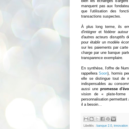
bien les échanges d'argen
manquent pas aux fondateu
que l'utilisation des fon
transactions suspectes.
À plus long terme, ils e
d'intégrer et fédérer auto
d'autres acteurs disruptifs d
pour établir un modèle éc
sur les paiements par carte 
charge par une banque parten
transparence exemplaire.
En synthèse, l'offre de Num
rappellera
Soon
), hormis pe
elle se distingue tout de
indispensables au conso
aussi une
promesse d'évol
vision de « plate-forme 
personnalisation permettant 
il a besoin…
Libellés :
banque 2.0
,
innovation