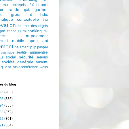
erce
finpart
entreprise 2.0
fraude
gartner
ter
gab
le
green it
hsbc
matique contextuelle
ing
ovation
internet des objets
m-banking
gan chase
m-
lcl
m-paiement
erce
mobile
open api
rcard
ement
paiement p2p
paypal
réalité augmentée
quantique
au social
sécurité
serious
société générale
tablette
ng
visa
visioconférence
wells
es du blog
26
(203)
25
(335)
24
(355)
23
(352)
22
(361)
21
(364)