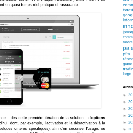
comm
ment en quasi temps réel pratique et rassurante.
forres
goog
infor
inn
jpmor
comm
maste
pai
pfm
rése
game
tradi
fargo
Archiv
►
20
►
20
►
20
►
20
nce – dès cette première itération de la solution – d'
options
►
20
d'hui, dont, par exemple, l'activation et la désactivation à la
lques critères spécifiques), afin d'en sécuriser l'usage, ou
►
20