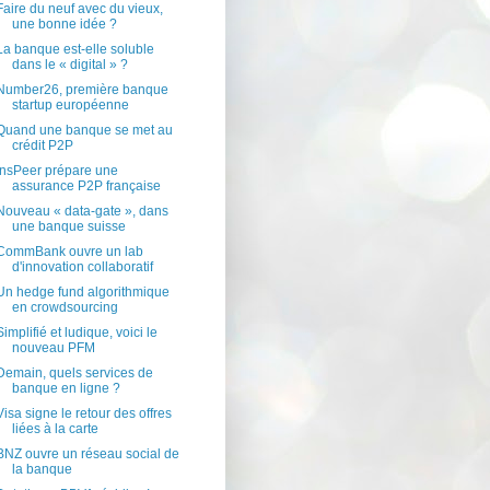
Faire du neuf avec du vieux,
une bonne idée ?
La banque est-elle soluble
dans le « digital » ?
Number26, première banque
startup européenne
Quand une banque se met au
crédit P2P
InsPeer prépare une
assurance P2P française
Nouveau « data-gate », dans
une banque suisse
CommBank ouvre un lab
d'innovation collaboratif
Un hedge fund algorithmique
en crowdsourcing
Simplifié et ludique, voici le
nouveau PFM
Demain, quels services de
banque en ligne ?
Visa signe le retour des offres
liées à la carte
BNZ ouvre un réseau social de
la banque