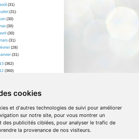
août
(31)
juillet
(31)
juin
(30)
mai
(30)
avril
(30)
mars
(31)
février
(28)
janvier
(31)
13
(362)
12
(360)
11
(401)
10
(238)
 des cookies
ies et d'autres technologies de suivi pour améliorer
vigation sur notre site, pour vous montrer un
 des publicités ciblées, pour analyser le trafic de
prendre la provenance de nos visiteurs.