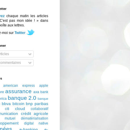
tter
vez
chaque matin les articles
C'est pas mon idée ! » dans
boîte aux lettres.
z-moi sur
Twitter
nner
ticles
ommentaires
és
american express
apple
assurance
ore
axa
bank
banque 2.0
erica
banque
bbva
bitcoin
bnp paribas
e
cloud
citi
collaboratif
unication
crédit agricole
t mutuel
dématérialisation
loppement
digital native
nées
e-banking
e-