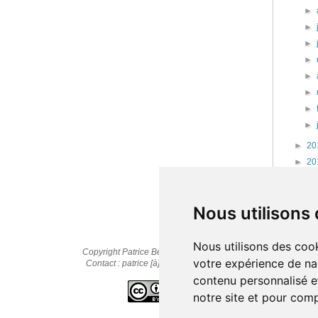
►
►
►
►
►
►
►
►
►
20
►
20
►
20
►
20
Nous utilisons
Nous utilisons des cook
Copyright Patrice Bernard © 2010-2025
votre expérience de na
Contact : patrice [à] cestpasmonidee.fr
contenu personnalisé et
notre site et pour com