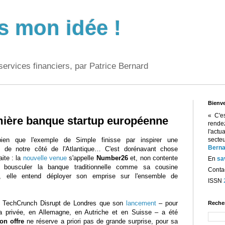
s mon idée !
services financiers, par Patrice Bernard
Bienv
« C'e
ière banque startup européenne
rend
l'act
t bien que l'exemple de Simple finisse par inspirer une
sect
Berna
n de notre côté de l'Atlantique… C'est dorénavant chose
aite : la
nouvelle venue
s'appelle
Number26
et, non contente
En
sa
r bousculer la banque traditionnelle comme sa cousine
Contac
e, elle entend déployer son emprise sur l'ensemble de
ISSN
nt TechCrunch Disrupt de Londres que son
lancement
– pour
Reche
ta privée, en Allemagne, en Autriche et en Suisse – a été
on offre
ne réserve a priori pas de grande surprise, pour sa