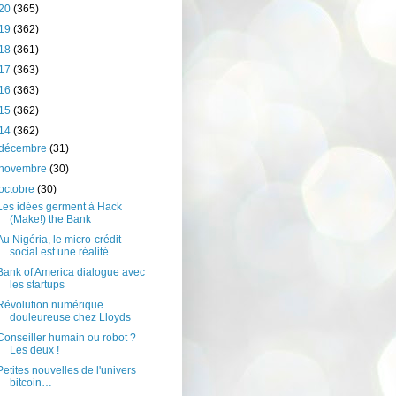
20
(365)
19
(362)
18
(361)
17
(363)
16
(363)
15
(362)
14
(362)
décembre
(31)
novembre
(30)
octobre
(30)
Les idées germent à Hack
(Make!) the Bank
Au Nigéria, le micro-crédit
social est une réalité
Bank of America dialogue avec
les startups
Révolution numérique
douleureuse chez Lloyds
Conseiller humain ou robot ?
Les deux !
Petites nouvelles de l'univers
bitcoin…