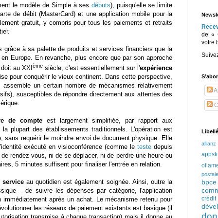
mment le modèle de Simple à ses
débuts
), puisqu'elle se limite
rte de débit (MasterCard) et une application mobile pour la
Newsle
lement gratuit, y compris pour tous les paiements et retraits
Rece
ier.
de « 
votre 
 grâce à sa palette de produits et services financiers que la
Suive
 en Europe. En revanche, plus encore que par son approche
ème
 doit au XXI
siècle, c'est essentiellement sur l'
expérience
 pour conquérir le vieux continent. Dans cette perspective,
S’abo
t assemble un certain nombre de mécanismes relativement
Ar
sifs), susceptibles de répondre directement aux attentes des
érique.
C
re de compte
est largement simplifiée, par rapport aux
la plupart des établissements traditionnels. L'opération est
Libell
e, sans requérir le moindre envoi de document physique. Elle
allianz
d'identité exécuté en visioconférence (comme le
teste
depuis
appst
de rendez-vous, ni de se déplacer, ni de perdre une heure ou
res, 5 minutes suffisent pour finaliser l'entrée en relation.
of am
postal
bpce
u service
au quotidien est également soignée. Ainsi, outre la
comm
ssique – de suivre les dépenses par catégorie, l'application
crédi
ion immédiatement après un achat. Le mécanisme retenu pour
déve
évolutionner les réseaux de paiement existants est basique (il
don
utorisation transmise à chaque transaction) mais il donne au