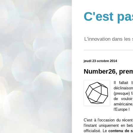
C'est pa
L'innovation dans les 
jeudi 23 octobre 2014
Number26, prem
Il fallai
déclinaiso
(presque) f
de vouloi
américain
l'Europe !
C'est à l'occasion du réce
l'instant uniquement en be
officialisé. Le
contenu de s