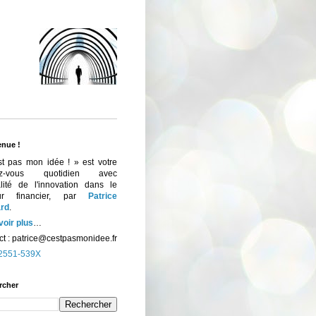
enue !
st pas mon idée ! » est votre
ez-vous quotidien avec
ualité de l'innovation dans le
eur financier, par
Patrice
rd
.
voir plus
…
t :
patrice@cestpasmonidee.fr
2551-539X
rcher