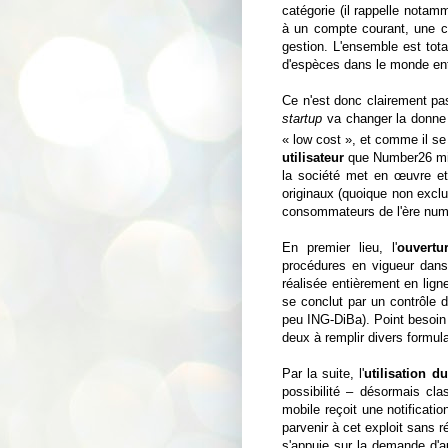
catégorie (il rappelle nota
à un compte courant, une ca
gestion. L'ensemble est tota
d'espèces dans le monde ent
Ce n'est donc clairement pas
startup
va changer la donne
« low cost », et comme il se
utilisateur
que Number26 mise
la société met en œuvre e
originaux (quoique non exclu
consommateurs de l'ère num
En premier lieu, l'
ouvertu
procédures en vigueur dans 
réalisée entièrement en lign
se conclut par un contrôle 
peu ING-DiBa). Point besoin 
deux à remplir divers formulai
Par la suite, l'
utilisation d
possibilité – désormais cla
mobile reçoit une notificat
parvenir à cet exploit sans r
s'appuie sur la demande d'a