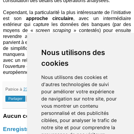
consultation des détails des opérations analysées.
Cependant, la particularité la plus intéressante de l'initiative
est son
approche circulaire
, avec un intermédiaire
extérieur qui capture les données des banques (par des
moyens de «
screen scraping
» contestés) pour ensuite
revendre aux établissements de crédit l'information qu'il
parvient à en dégager. Même s'il faut se garder de tout excès
de simplification, une telle situation pose question. Qui ne
Nous utilisons des
manquera pas de rebondir de notre côté de l'Atlantique,
avec un relief particulier dans les banques à l'approche de
cookies
l'ouverture des données bancaires inscrite dans la directive
européenne DSP2…
Nous utilisons des cookies et
d'autres technologies de suivi
Patrice
à
23:49
pour améliorer votre expérience
de navigation sur notre site, pour
Partager
vous montrer un contenu
personnalisé et des publicités
Aucun commentaire:
ciblées, pour analyser le trafic de
notre site et pour comprendre la
Enregistrer un commentaire