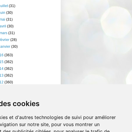
juillet
(31)
juin
(30)
mai
(31)
avril
(30)
mars
(31)
février
(28)
janvier
(30)
16
(363)
15
(362)
14
(362)
13
(362)
12
(360)
11
(401)
10
(238)
 des cookies
ies et d'autres technologies de suivi pour améliorer
vigation sur notre site, pour vous montrer un
 des publicités ciblées, pour analyser le trafic de