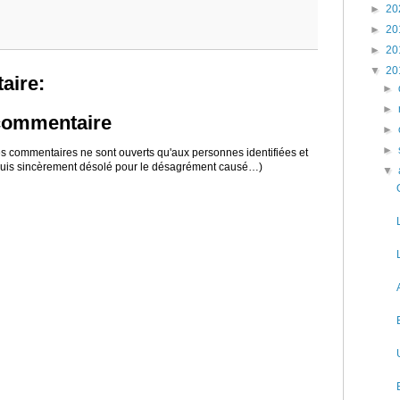
►
20
►
20
►
20
▼
20
aire:
►
►
 commentaire
►
►
 les commentaires ne sont ouverts qu'aux personnes identifiées et
 suis sincèrement désolé pour le désagrément causé…)
▼