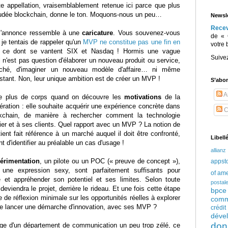
te appellation, vraisemblablement retenue ici parce que plus
audée blockchain, donne le ton. Moquons-nous un peu…
Newsle
Rece
e l'annonce ressemble à une
caricature
. Vous souvenez-vous
de « 
l je tentais de rappeler qu'un
MVP ne constitue pas une fin en
votre 
 ce dont se vantent SIX et Nasdaq ! Hormis une vague
Suive
 n'est pas question d'élaborer un nouveau produit ou service,
ché, d'imaginer un nouveau modèle d'affaire… ni même
stant. Non, leur unique ambition est de créer un MVP !
S’abo
Ar
ore plus de corps quand on découvre les
motivations
de la
ration : elle souhaite acquérir une expérience concrète dans
C
ockchain, de manière à rechercher comment la technologie
tier et à ses clients. Quel rapport avec un MVP ? La notion de
ient fait référence à un marché auquel il doit être confronté,
Libell
t d'identifier au préalable un cas d'usage !
allianz
érimentation
, un pilote ou un POC (« preuve de concept »),
appst
ser une expression sexy, sont parfaitement suffisants pour
of am
e et appréhender son potentiel et ses limites. Selon toute
postal
eviendra le projet, derrière le rideau. Et une fois cette étape
bpce
 de réflexion minimale sur les opportunités réelles à explorer
comm
 de lancer une démarche d'innovation, avec ses MVP ?
crédi
déve
don
ge d'un département de communication un peu trop zélé, ce