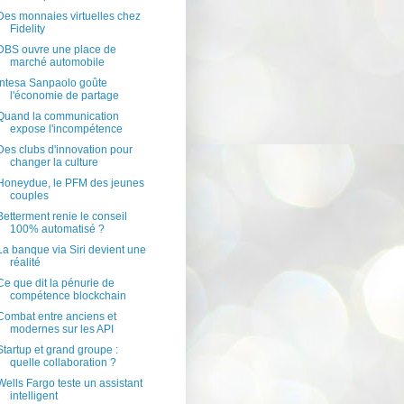
Des monnaies virtuelles chez
Fidelity
DBS ouvre une place de
marché automobile
Intesa Sanpaolo goûte
l'économie de partage
Quand la communication
expose l'incompétence
Des clubs d'innovation pour
changer la culture
Honeydue, le PFM des jeunes
couples
Betterment renie le conseil
100% automatisé ?
La banque via Siri devient une
réalité
Ce que dit la pénurie de
compétence blockchain
Combat entre anciens et
modernes sur les API
Startup et grand groupe :
quelle collaboration ?
Wells Fargo teste un assistant
intelligent