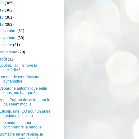
20
(365)
19
(362)
18
(361)
17
(363)
décembre
(31)
novembre
(30)
octobre
(31)
septembre
(29)
août
(31)
Oubliez l'agilité, vive la
dextérité !
Lemonade crée l'assurance
dynamique
L'épargne automatique enfin
dans une banque !
Apple Pay, un désastre pour le
paiement mobile
Estcoin, une ICO pour un autre
système politique
Une maquette pour
comprendre la banque
Biométrie en entreprise, la
fausse bonne idée ?