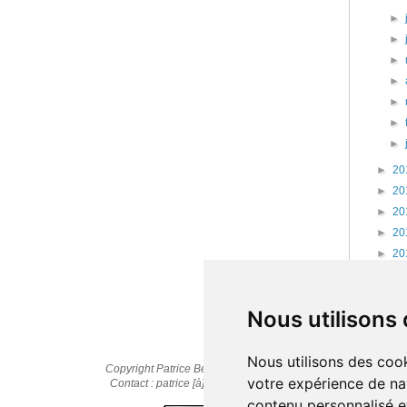
►
►
►
►
►
►
►
►
20
►
20
►
20
►
20
►
20
►
20
►
20
Nous utilisons
Nous utilisons des cook
Copyright Patrice Bernard © 2010-2025
votre expérience de na
Contact : patrice [à] cestpasmonidee.fr
contenu personnalisé et