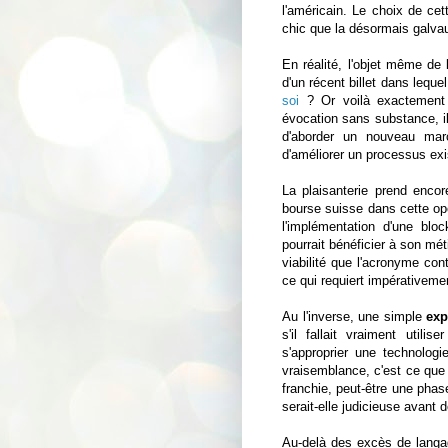
l'américain. Le choix de cet
chic que la désormais galv
En réalité, l'objet même d
d'un récent billet dans leque
soi
? Or voilà exactement
évocation sans substance, il
d'aborder un nouveau mar
d'améliorer un processus exi
La plaisanterie prend enc
bourse suisse dans cette opé
l'implémentation d'une bl
pourrait bénéficier à son mé
viabilité que l'acronyme cont
ce qui requiert impérativemen
Au l'inverse, une simple
exp
s'il fallait vraiment utili
s'approprier une technologi
vraisemblance, c'est ce que d
franchie, peut-être une phase
serait-elle judicieuse avant
Au-delà des excès de langa