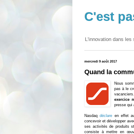
C'est pa
L'innovation dans les 
mercredi 9 août 2017
Quand la commu
Nous somme
pas à le cr
vacanciers
exercice m
presse qui 
Nasdaq
déclare
en effet av
concevoir et développer ave
ses activités de produits s
consiste à mettre en œuvr