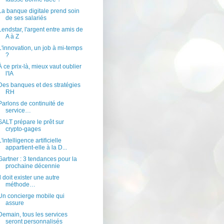
La banque digitale prend soin
de ses salariés
Lendstar, l'argent entre amis de
A à Z
L'innovation, un job à mi-temps
?
À ce prix-là, mieux vaut oublier
l'IA
Des banques et des stratégies
RH
Parlons de continuité de
service…
SALT prépare le prêt sur
crypto-gages
L'intelligence artificielle
appartient-elle à la D...
Gartner : 3 tendances pour la
prochaine décennie
Il doit exister une autre
méthode…
Un concierge mobile qui
assure
Demain, tous les services
seront personnalisés