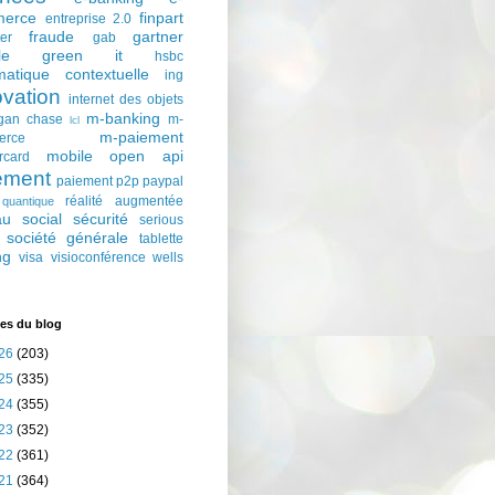
erce
finpart
entreprise 2.0
fraude
gartner
ter
gab
le
green it
hsbc
matique contextuelle
ing
ovation
internet des objets
m-banking
gan chase
m-
lcl
m-paiement
erce
mobile
open api
rcard
ement
paiement p2p
paypal
réalité augmentée
quantique
au social
sécurité
serious
société générale
tablette
ng
visa
visioconférence
wells
es du blog
26
(203)
25
(335)
24
(355)
23
(352)
22
(361)
21
(364)