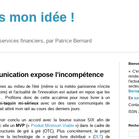
s mon idée !
services financiers, par Patrice Bernard
Bienv
« C'e
nication expose l'incompétence
rend
l'act
s au milieu de l'été (même si la météo parisienne n'incite
sect
Berna
oire) et l'actualité de l'innovation est autant en repos que les
… Profitons donc de cette accalmie pour nous livrer à un
En
sa
i-taquin mi-sérieux
avec un des rares communiqués de
Contac
ait attiré mon œil au cours des derniers jours.
ISSN
oir conclu un accord avec la bourse suisse SIX afin de
c elle un
MVP
(«
Produit Minimum Viable
») dans le cadre de
Reche
tructurés de gré à gré (OTC). Plus concrètement, le projet
e la technologie de « grand livre distribué » (
DLT
) de