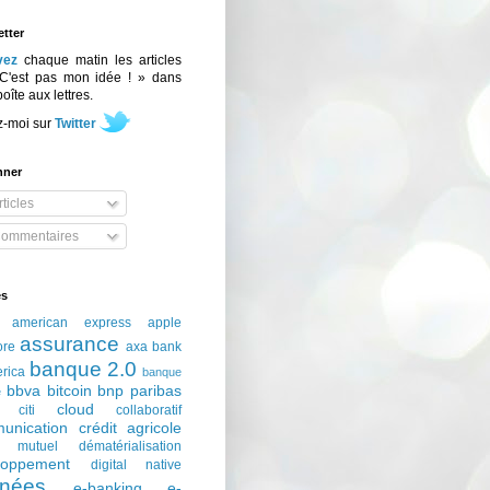
tter
vez
chaque matin les articles
C'est pas mon idée ! » dans
boîte aux lettres.
z-moi sur
Twitter
nner
ticles
ommentaires
és
american express
apple
assurance
ore
axa
bank
banque 2.0
erica
banque
bbva
bitcoin
bnp paribas
e
cloud
citi
collaboratif
unication
crédit agricole
t mutuel
dématérialisation
loppement
digital native
nées
e-banking
e-