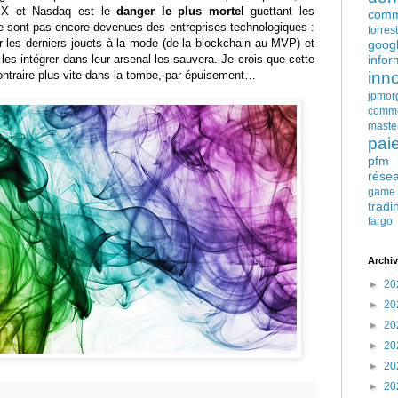
SIX et Nasdaq est le
danger le plus mortel
guettant les
comm
 ne sont pas encore devenues des entreprises technologiques :
forres
ar les derniers jouets à la mode (de la blockchain au MVP) et
goog
 les intégrer dans leur arsenal les sauvera. Je crois que cette
infor
contraire plus vite dans la tombe, par épuisement…
inn
jpmor
comm
maste
pai
pfm
rése
game
tradi
fargo
Archiv
►
20
►
20
►
20
►
20
►
20
►
20