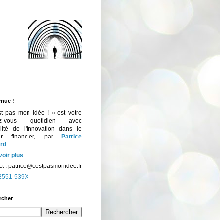
enue !
st pas mon idée ! » est votre
ez-vous quotidien avec
ualité de l'innovation dans le
eur financier, par
Patrice
rd
.
voir plus
…
t :
patrice@cestpasmonidee.fr
2551-539X
rcher