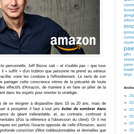
comm
forres
goog
infor
inn
jpmor
comm
maste
pai
pfm
rése
game
te personnelle, Jeff Bezos sait – et n'oublie pas – que tous
tradi
 il « suffit » d'un trublion que personne ne prend au sérieux
fargo
 vaciller, voire les conduire à l'effondrement. Le sens de son
de partager cette conscience intime de la précarité de toute
es effectifs d'Amazon, de manière à en faire un pilier de la
Archiv
ent dans les esprits pour orienter la stratégie.
►
20
►
20
as de se résigner à disparaître dans 10 ou 20 ans, mais de
er à prospérer, il faut à tout prix
éviter de sombrer dans
►
20
gance du géant inébranlable, et, au contraire, continuer à
►
20
ntales (d'où la référence à l'obsession du client). Or il me
►
20
anques est parfois l'exacte opposée de celle d'Amazon, aussi
 profonde conviction d'être indéboulonnables et éternelles que
►
20