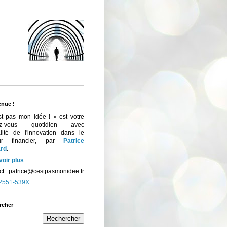
enue !
st pas mon idée ! » est votre
ez-vous quotidien avec
ualité de l'innovation dans le
eur financier, par
Patrice
rd
.
voir plus
…
t :
patrice@cestpasmonidee.fr
2551-539X
rcher