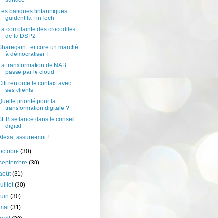
surface
Les banques britanniques
guident la FinTech
La complainte des crocodiles
de la DSP2
Sharegain : encore un marché
à démocratiser !
La transformation de NAB
passe par le cloud
Citi renforce le contact avec
ses clients
Quelle priorité pour la
transformation digitale ?
SEB se lance dans le conseil
digital
Alexa, assure-moi !
octobre
(30)
septembre
(30)
août
(31)
juillet
(30)
juin
(30)
mai
(31)