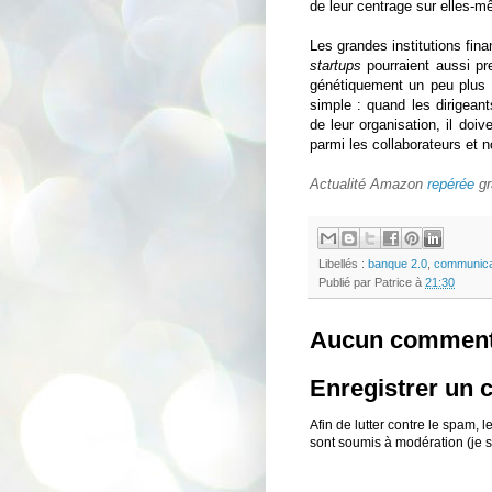
de leur centrage sur elles-m
Les grandes institutions fin
startups
pourraient aussi pr
génétiquement un peu plus p
simple : quand les dirigean
de leur organisation, il doiv
parmi les collaborateurs et no
Actualité Amazon
repérée
gr
Libellés :
banque 2.0
,
communica
Publié par
Patrice
à
21:30
Aucun comment
Enregistrer un
Afin de lutter contre le spam,
sont soumis à modération (je