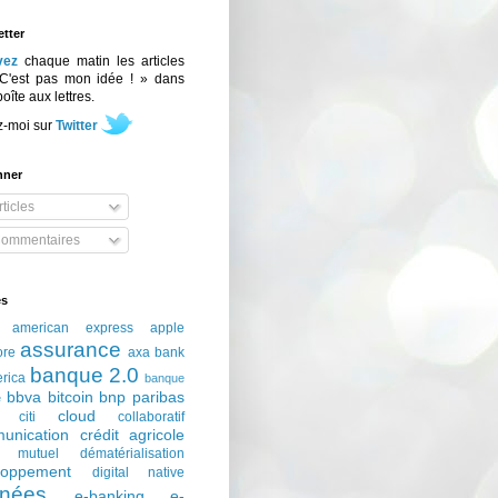
tter
vez
chaque matin les articles
C'est pas mon idée ! » dans
boîte aux lettres.
z-moi sur
Twitter
nner
ticles
ommentaires
és
american express
apple
assurance
ore
axa
bank
banque 2.0
erica
banque
bbva
bitcoin
bnp paribas
e
cloud
citi
collaboratif
unication
crédit agricole
t mutuel
dématérialisation
loppement
digital native
nées
e-banking
e-