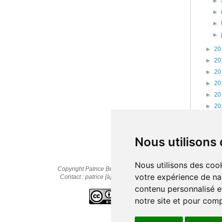
►
►
►
►
►
20
►
20
►
20
►
20
►
20
►
20
►
20
►
20
Nous utilisons
Nous utilisons des cook
Copyright Patrice Bernard © 2010-2025
votre expérience de na
Contact : patrice [à] cestpasmonidee.fr
contenu personnalisé et
notre site et pour com