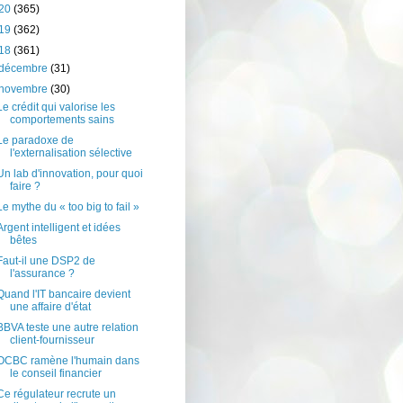
20
(365)
19
(362)
18
(361)
décembre
(31)
novembre
(30)
Le crédit qui valorise les
comportements sains
Le paradoxe de
l'externalisation sélective
Un lab d'innovation, pour quoi
faire ?
Le mythe du « too big to fail »
Argent intelligent et idées
bêtes
Faut-il une DSP2 de
l'assurance ?
Quand l'IT bancaire devient
une affaire d'état
BBVA teste une autre relation
client-fournisseur
OCBC ramène l'humain dans
le conseil financier
Ce régulateur recrute un