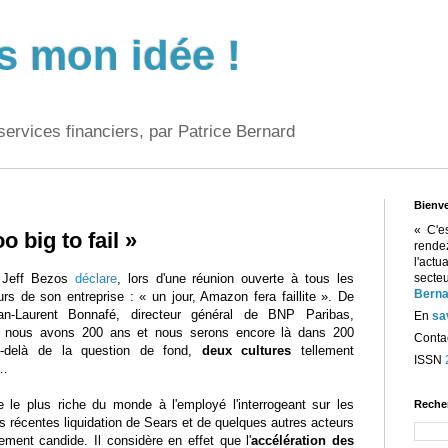
s mon idée !
services financiers, par Patrice Bernard
Bienv
« C'e
o big to fail »
rend
l'act
, Jeff Bezos
déclare
, lors d'une réunion ouverte à tous les
sect
Berna
urs de son entreprise : « un jour, Amazon fera faillite ». De
ean-Laurent Bonnafé, directeur général de BNP Paribas,
En
sa
 nous avons 200 ans et nous serons encore là dans 200
Contac
-delà de la question de fond,
deux cultures
tellement
ISSN
s…
 le plus riche du monde à l'employé l'interrogeant sur les
Reche
es récentes liquidation de Sears et de quelques autres acteurs
tement candide. Il considère en effet que l'
accélération des