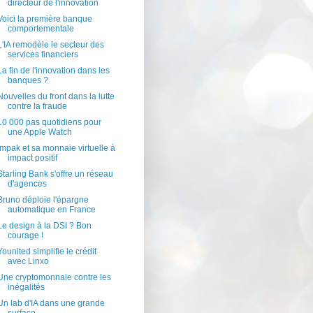
directeur de l'innovation
Voici la première banque
comportementale
L'IA remodèle le secteur des
services financiers
La fin de l'innovation dans les
banques ?
Nouvelles du front dans la lutte
contre la fraude
10 000 pas quotidiens pour
une Apple Watch
Impak et sa monnaie virtuelle à
impact positif
Starling Bank s'offre un réseau
d'agences
Bruno déploie l'épargne
automatique en France
Le design à la DSI ? Bon
courage !
Younited simplifie le crédit
avec Linxo
Une cryptomonnaie contre les
inégalités
Un lab d'IA dans une grande