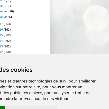
avril
(30)
mars
(31)
février
(26)
janvier
(31)
17
(363)
16
(363)
15
(362)
14
(362)
13
(362)
12
(360)
11
(401)
10
(238)
 des cookies
ies et d'autres technologies de suivi pour améliorer
vigation sur notre site, pour vous montrer un
 des publicités ciblées, pour analyser le trafic de
prendre la provenance de nos visiteurs.