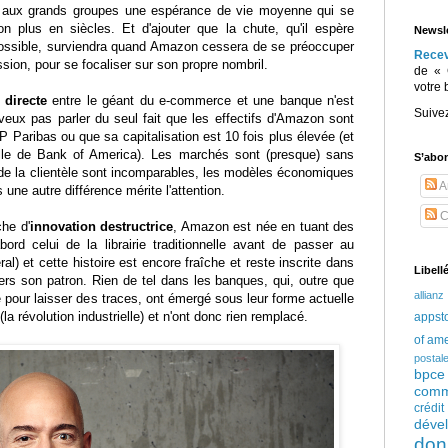
aux grands groupes une espérance de vie moyenne qui se
 plus en siècles. Et d'ajouter que la chute, qu'il espère
Newsle
possible, surviendra quand Amazon cessera de se préoccuper
Rece
ssion, pour se focaliser sur son propre nombril.
de « 
votre 
directe
entre le géant du e-commerce et une banque n'est
Suive
veux pas parler du seul fait que les effectifs d'Amazon sont
P Paribas ou que sa capitalisation est 10 fois plus élevée (et
lle de Bank of America). Les marchés sont (presque) sans
S’abo
de la clientèle sont incomparables, les modèles économiques
Ar
ne autre différence mérite l'attention.
C
he d'
innovation destructrice
, Amazon est née en tuant des
ord celui de la librairie traditionnelle avant de passer au
l) et cette histoire est encore fraîche et reste inscrite dans
Libell
s son patron. Rien de tel dans les banques, qui, outre que
allianz
e pour laisser des traces, ont émergé sous leur forme actuelle
la révolution industrielle) et n'ont donc rien remplacé.
appst
of am
postal
bpce
comm
crédi
déve
don