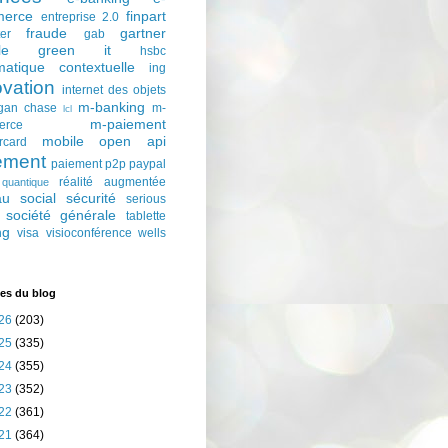
erce
finpart
entreprise 2.0
fraude
gartner
ter
gab
le
green it
hsbc
matique contextuelle
ing
ovation
internet des objets
m-banking
gan chase
m-
lcl
m-paiement
erce
mobile
open api
rcard
ement
paiement p2p
paypal
réalité augmentée
quantique
au social
sécurité
serious
société générale
tablette
ng
visa
visioconférence
wells
es du blog
26
(203)
25
(335)
24
(355)
23
(352)
22
(361)
21
(364)