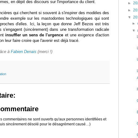
êmes, en dépit des discours sur l'importance du client.
►
20
►
20
ancières qui cherchent si souvent à s'inspirer des modèles des
▼
20
endre exemple sur les mastodontes technologiques qui sont
►
roches d'elles. Ici, la leçon que donne Jeff Bezos est très
ts s'engagent (sincèrement) dans une transformation radicale
▼
ent
insuffler un sens de l'urgence
et une exigence d'action
n leur faire croire que l'avenir est déjà tracé.
âce à
Fabien Denais
(merci !)
tion
aire:
 commentaire
 les commentaires ne sont ouverts qu'aux personnes identifiées et
 suis sincèrement désolé pour le désagrément causé…)