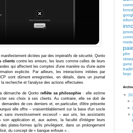
comm
forres
goog
infor
inn
jpmor
comm
maste
pai
pfm
 manifestement dictées par des impératifs de sécurité, Qonto
rése
s clients
contre les erreurs, les leurs comme celles de leurs
game
mandes qui affectent les comptes d'une manière ou d'une autre
tradi
ation explicite. Par ailleurs, les interactions initiées par
fargo
 MCP sont dûment enregistrées, en détails, dans un journal
er la recherche et l'analyse des actions effectuées.
Archiv
 la démarche de Qonto
reflète sa philosophie
: elle estime
▼
20
ter ses choix à ses clients. Au contraire, elle se doit de
►
demandes de ces derniers et, en particulier, d'être présente
►
pourquoi elle offre – vraisemblablement sur la base d'un socle
c sans investissement excessif – aux uns, les assistants
▼
s son application et, aux autres, la faculté d'intégrer leurs
es plates-formes qu'ils privilégient, dans un prolongement
dualisé, du concept de « banque enfouie »…