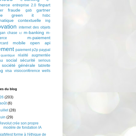
erce
finpart
entreprise 2.0
fraude
gartner
ter
gab
le
green it
hsbc
matique contextuelle
ing
ovation
internet des objets
m-banking
gan chase
m-
lcl
m-paiement
erce
mobile
open api
rcard
ement
paiement p2p
paypal
réalité augmentée
quantique
au social
sécurité
serious
société générale
tablette
ng
visa
visioconférence
wells
es du blog
26
(203)
août
(6)
juillet
(28)
juin
(29)
Revolut crée son propre
modèle de fondation IA
NatWest forme à l'éthique de