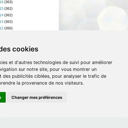
16
(363)
15
(362)
14
(362)
13
(362)
12
(360)
11
(401)
10
(238)
 des cookies
ies et d'autres technologies de suivi pour améliorer
vigation sur notre site, pour vous montrer un
 des publicités ciblées, pour analyser le trafic de
prendre la provenance de nos visiteurs.
e
Changer mes préférences