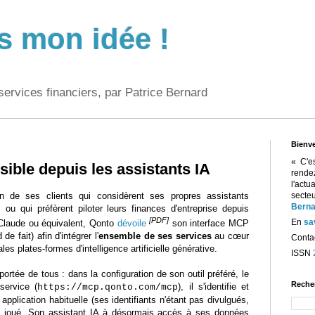
s mon idée !
services financiers, par Patrice Bernard
Bienv
« C'e
ible depuis les assistants IA
rend
l'act
ion de ses clients qui considèrent ses propres assistants
sect
Berna
s ou qui préfèrent piloter leurs finances d'entreprise depuis
[PDF]
En
sa
laude ou équivalent, Qonto
dévoile
son interface MCP
 de fait) afin d'intégrer l'
ensemble de ses services
au cœur
Contac
les plates-formes d'intelligence artificielle générative.
ISSN
portée de tous : dans la configuration de son outil préféré, le
Reche
service (
), il s'identifie et
https://mcp.qonto.com/mcp
pplication habituelle (ses identifiants n'étant pas divulgués,
est joué. Son assistant IA à désormais accès à ses données