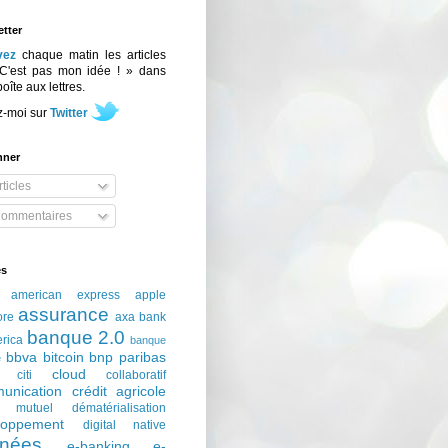
tter
vez
chaque matin les articles
C'est pas mon idée ! » dans
boîte aux lettres.
z-moi sur
Twitter
nner
ticles
ommentaires
és
american express
apple
assurance
ore
axa
bank
banque 2.0
erica
banque
bbva
bitcoin
bnp paribas
e
cloud
citi
collaboratif
unication
crédit agricole
t mutuel
dématérialisation
loppement
digital native
nées
e-banking
e-