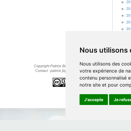
►
20
►
20
►
20
►
20
►
20
►
20
►
20
Nous utilisons
Nous utilisons des cook
Copyright Patrice Bernard © 2010-2025
votre expérience de na
Contact : patrice [à] cestpasmonidee.fr
contenu personnalisé et
notre site et pour com
J'accepte
Je refus