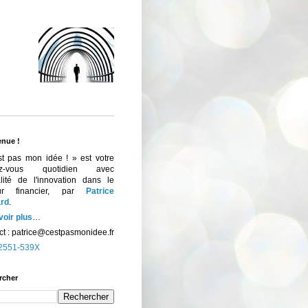
enue !
st pas mon idée ! » est votre
ez-vous quotidien avec
ualité de l'innovation dans le
eur financier, par
Patrice
rd
.
voir plus
…
t :
patrice@cestpasmonidee.fr
2551-539X
rcher