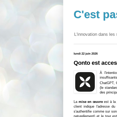
C'est pa
L'innovation dans les 
lundi 22 juin 2026
Qonto est access
À l'intent
insuffisant
ChatGPT, C
(le standard
des principa
La
mise en œuvre
est à la 
client indique l'adresse du 
s'authentifie comme sur son a
naturellement) et le tour 