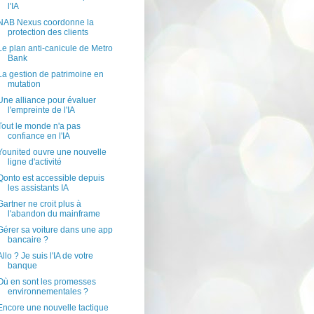
l'IA
NAB Nexus coordonne la
protection des clients
Le plan anti-canicule de Metro
Bank
La gestion de patrimoine en
mutation
Une alliance pour évaluer
l'empreinte de l'IA
Tout le monde n'a pas
confiance en l'IA
Younited ouvre une nouvelle
ligne d'activité
Qonto est accessible depuis
les assistants IA
Gartner ne croit plus à
l'abandon du mainframe
Gérer sa voiture dans une app
bancaire ?
Allo ? Je suis l'IA de votre
banque
Où en sont les promesses
environnementales ?
Encore une nouvelle tactique