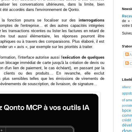
aliser les conversations ultérieures, dans la limite, bien
Newsle
ont été accordés dans l'environnement de Qonto.
Rece
e la fonction pourra se focaliser sur des
interrogations
de « 
mptes de l'entreprise… et des autres capacités intégrées
votre 
 les transactions récentes ou lister les factures en retard de
Suive
re tout aussi élémentaire, les réponses pourront être
aphiques ou à travers des comparaisons. Plus élaboré, il est
S’abo
er un « avis », par exemple sur les priorités à traiter.
Ar
formation, l'interface autorise aussi l'
exécution de quelques
un blocage immédiat de carte jusqu'à la création de devis ou
C
on d'un lien de paiement, le cas échéant), en passant par la
es clients ou des produits… En revanche, elle exclut
s plus sensibles telles que les émissions de virements de
Libell
 événements de souscription, de livraison, de signature…
allianz
appst
of am
postal
bpce
comm
crédi
déve
don