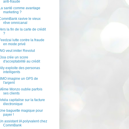
anti-fraude
La santé comme avantage
marketing ?
CommBank ravive le vieux
rêve omnicanal
Vers la fin de la carte de crédit
?
Feedzai lutte contre la fraude
en mode privé
ING veut imiter Revolut
Eloa crée un score
d'acceptabilité au crédit
Ally exploite des personas
intelligents
BMO imagine un GPS de
l'argent
Même Monzo oublie parfois
ses clients
Arkéa capitalise sur la facture
électronique
Une baguette magique pour
payer !
Un assistant IA polyvalent chez
CommBank