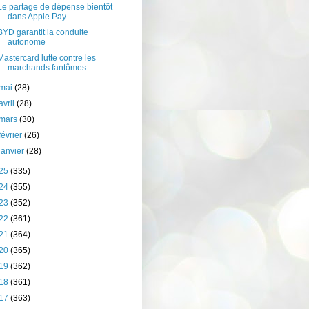
Le partage de dépense bientôt
dans Apple Pay
BYD garantit la conduite
autonome
Mastercard lutte contre les
marchands fantômes
mai
(28)
avril
(28)
mars
(30)
février
(26)
janvier
(28)
25
(335)
24
(355)
23
(352)
22
(361)
21
(364)
20
(365)
19
(362)
18
(361)
17
(363)