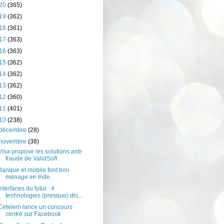
20
(365)
19
(362)
18
(361)
17
(363)
16
(363)
15
(362)
14
(362)
13
(362)
12
(360)
11
(401)
10
(238)
décembre
(28)
novembre
(38)
Visa propose les solutions anti-
fraude de ValidSoft
Banque et mobile font bon
ménage en Inde
Interfaces du futur : 4
technologies (presque) dis...
Cetelem lance un concours
centré sur Facebook