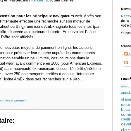
t) et MasterCard (
MarketPlace
, site d'offres
Newsle
xtension pour les principaux navigateurs
web. Après son
Rece
de « 
 l'internaute effectue une recherche sur son moteur de
votre 
ahoo! ou Bing), une icône AmEx signale tous les sites (parmi
offre réservée aux porteurs de carte. En survolant l'icône
Suive
 l'offre sont affichés.
S’abo
de nouveaux moyens de paiement en ligne, les acteurs
over pour préserver leur marché auprès des commerçants.
Ar
nation semble un peu limitée, ces incursions dans le
ial web" ayant commencé en 2006 (pour American Express,
C
 sans nouveauté extraordinaire depuis. L'intérêt d'inSite lui-
 : avec 250 commerçants enrôlés à ce jour, l'internaute
t l'icône AmEx dans ses recherches sur le web...
Libell
allianz
appst
of am
ommerce
,
paiement
postal
bpce
comm
aire:
crédi
déve
don