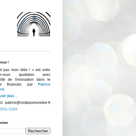
enue !
st pas mon idée ! » est votre
ez-vous quotidien avec
ualité de l'innovation dans le
eur financier, par
Patrice
rd
.
voir plus
…
t :
patrice@cestpasmonidee.fr
2551-539X
rcher