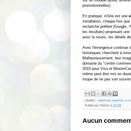
sur un modèle assez différen
promotionnelles).
En pratique, inSite est une
e
installation, chaque fois que
recherche préféré (Google, Y
les résultats) proposant une 
avec la souris, les détails de
Avec l'émergence continue 
historiques cherchent à inn
Malheureusement, leur imagi
domaine du "centre commerc
2010 pour Visa et MasterCard)
même peut être mis en doute
risque de ne pas voir souven
Libellés :
american express
,
e-c
Publié par
Patrice
à
21:59
Aucun comment