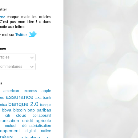
tter
vez
chaque matin les articles
C'est pas mon idée ! » dans
boîte aux lettres.
z-moi sur
Twitter
nner
ticles
ommentaires
és
american express
apple
assurance
ore
axa
bank
banque 2.0
erica
banque
bbva
bitcoin
bnp paribas
e
cloud
citi
collaboratif
unication
crédit agricole
t mutuel
dématérialisation
loppement
digital native
nées
e-banking
e-