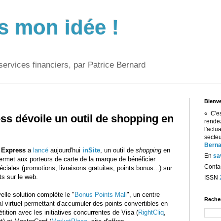
s mon idée !
services financiers, par Patrice Bernard
Bienv
« C'e
s dévoile un outil de shopping en
rend
l'act
sect
Berna
 Express
a
lancé
aujourd'hui
inSite
, un outil de
shopping
en
En
sa
permet aux porteurs de carte de la marque de bénéficier
Contac
péciales (promotions, livraisons gratuites, points bonus...) sur
ts sur le web.
ISSN
elle solution complète le "
Bonus Points Mall
", un centre
Reche
 virtuel permettant d'accumuler des points convertibles en
ition avec les initiatives concurrentes de Visa (
RightCliq
,