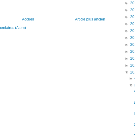
►
20
►
20
►
20
Accueil
Article plus ancien
►
20
mentaires (Atom)
►
20
►
20
►
20
►
20
►
20
►
20
▼
20
►
▼