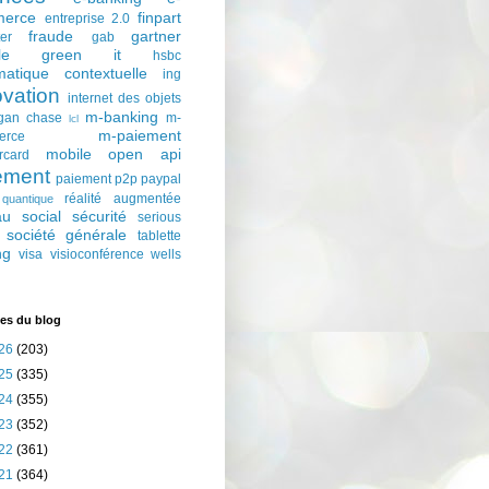
erce
finpart
entreprise 2.0
fraude
gartner
ter
gab
le
green it
hsbc
matique contextuelle
ing
ovation
internet des objets
m-banking
gan chase
m-
lcl
m-paiement
erce
mobile
open api
rcard
ement
paiement p2p
paypal
réalité augmentée
quantique
au social
sécurité
serious
société générale
tablette
ng
visa
visioconférence
wells
es du blog
26
(203)
25
(335)
24
(355)
23
(352)
22
(361)
21
(364)