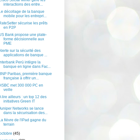
Cisco Social Miner gère les
interactions des entre...
Le décollage de la banque
mobile pour les entrepri...
RateSetter sécurise les prêts
en P2P
US Bank propose une plate-
forme décisionnelle aux
PME
Alerte sur la sécurité des
applications de banque ...
Interbank Perú intègre la
banque en ligne dans Fac...
BNP Paribas, première banque
française à offrir un...
HSBC met 300 000 PC en
veille
A lire ailleurs : un top 12 des
initiatives Green IT
Juniper Networks se lance
dans la sécurisation des...
La fièvre de l'iPad gagne du
terrain
octobre
(45)