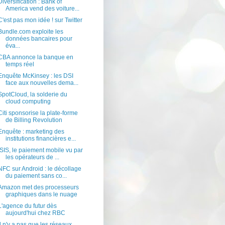
Diversification : Bank of
America vend des voiture...
C'est pas mon idée ! sur Twitter
Bundle.com exploite les
données bancaires pour
éva...
CBA annonce la banque en
temps réel
Enquête McKinsey : les DSI
face aux nouvelles dema...
SpotCloud, la solderie du
cloud computing
Citi sponsorise la plate-forme
de Billing Revolution
Enquête : marketing des
institutions financières e...
ISIS, le paiement mobile vu par
les opérateurs de ...
NFC sur Android : le décollage
du paiement sans co...
Amazon met des processeurs
graphiques dans le nuage
L'agence du futur dès
aujourd'hui chez RBC
Il n'y a pas que les réseaux