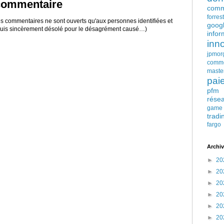
 commentaire
comm
forres
 les commentaires ne sont ouverts qu'aux personnes identifiées et
goog
 suis sincèrement désolé pour le désagrément causé…)
infor
inn
jpmor
comm
maste
pai
pfm
rése
game
tradi
fargo
Archiv
►
20
►
20
►
20
►
20
►
20
►
20