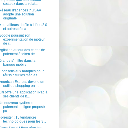
sociaux dans la relat...
Réseau d'agences ? USAA
adopte une solution
originale
A lire ailleurs : boîte à idées 2.0
et autres déma...
Google poursuit son
expérimentation de moteur
de c...
Agitation autour des cartes de
paiement à token de...
Orange s'infiltre dans la
banque mobile
7 conseils aux banques pour
réussir sur les médias...
American Express dévoile un
outil de shopping en l...
Citi offre une application iPad à
ses clients de b...
Un nouveau système de
paiement en ligne proposé
pa...
Forrester : 15 tendances
technologiques pour les 3...