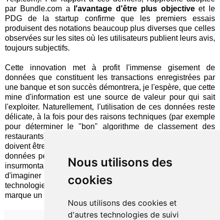
par Bundle.com a
l'avantage d'être plus objective
et le
PDG de la startup confirme que les premiers essais
produisent des notations beaucoup plus diverses que celles
observées sur les sites où les utilisateurs publient leurs avis,
toujours subjectifs.
Cette innovation met à profit l'immense gisement de
données que constituent les transactions enregistrées par
une banque et son succès démontrera, je l'espère, que cette
mine d'information est une source de valeur pour qui sait
l'exploiter. Naturellement, l'utilisation de ces données reste
délicate, à la fois pour des raisons techniques (par exemple
pour déterminer le "bon" algorithme de classement des
restaurants) et de gestion des risques (les consommateurs
doivent être rassurés sur la manière dont sont utilisées leurs
données personnelles), mais aucun de ces obstacles n'est
Nous utilisons des
insurmontable. La principale difficulté reste, comme souvent,
d'imaginer les services rendus possibles par les
cookies
technologies disponibles. Dans ce domaine, Bundle.com
marque un point.
Nous utilisons des cookies et
d'autres technologies de suivi