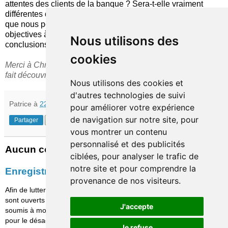
attentes des clients de la banque ? Sera-t-elle vraiment
différentes des solutions existantes ? La bonne nouvelle est
que nous pourrons avoir des réponses concrètes et
objectives à toutes ces questions... A bientôt pour les
Nous utilisons des
conclusions définitives !
cookies
Merci à Christophe Langlois (
Visible Banking
) pour m'avoir
fait découvrir cette initiative (à suivre) !
Nous utilisons des cookies et
d'autres technologies de suivi
Patrice
à
22:12
pour améliorer votre expérience
de navigation sur notre site, pour
Partager
vous montrer un contenu
personnalisé et des publicités
Aucun commentaire:
ciblées, pour analyser le trafic de
notre site et pour comprendre la
Enregistrer un commentaire
provenance de nos visiteurs.
Afin de lutter contre le spam, les commentaires ne
sont ouverts qu'aux personnes identifiées et sont
J'accepte
soumis à modération (je suis sincèrement désolé
pour le désagrément causé…)
Je refuse