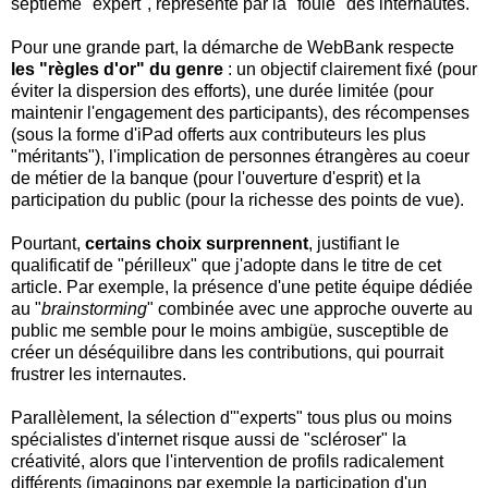
septième "expert", représenté par la "foule" des internautes.
Pour une grande part, la démarche de WebBank respecte
les "règles d'or" du genre
: un objectif clairement fixé (pour
éviter la dispersion des efforts), une durée limitée (pour
maintenir l'engagement des participants), des récompenses
(sous la forme d'iPad offerts aux contributeurs les plus
"méritants"), l'implication de personnes étrangères au coeur
de métier de la banque (pour l'ouverture d'esprit) et la
participation du public (pour la richesse des points de vue).
Pourtant,
certains choix surprennent
, justifiant le
qualificatif de "périlleux" que j'adopte dans le titre de cet
article. Par exemple, la présence d'une petite équipe dédiée
au "
brainstorming
" combinée avec une approche ouverte au
public me semble pour le moins ambigüe, susceptible de
créer un déséquilibre dans les contributions, qui pourrait
frustrer les internautes.
Parallèlement, la sélection d'"experts" tous plus ou moins
spécialistes d'internet risque aussi de "scléroser" la
créativité, alors que l'intervention de profils radicalement
différents (imaginons par exemple la participation d'un