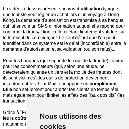
La vidéo ci-dessus présente un
cas d'utilisation
typique :
une touriste veut régler un achat lors d'un voyage à Hong-
Kong, la demande d'autorisation est transmise à sa banque,
qui lui envoie un SMS d'information auquel elle répond pour
confirmer la transaction, celle-ci étant finalement validée sur
le terminal du commerçant. Le seul défaut que l'on peut
identifier dans ce système est le délai (incontrôlable) entre la
demande d'autorisation et sa validation (ou son refus)...
Pour les banques (qui supporte le coût de la fraude) comme
pour les consommateurs (qui, selon une étude, ne
détecteraient qu'entre un tiers et la moitié des fraudes dont
ils sont victimes), les outils de protection deviennent
incontournables. ClairMail leur apporte un
complément
utile
non seulement pour alerter les clients en temps réel
mais également pour limiter les effets des "faux positifs" (les
transactions suspectées à tort).
Grâce à "Fraud Solution",
les banques pourront réduire
Nous utilisons des
leurs coûts
d'après-vente liés à la gestion de la fraude
(notamment dans la résolution des litiges) et
les
cookies