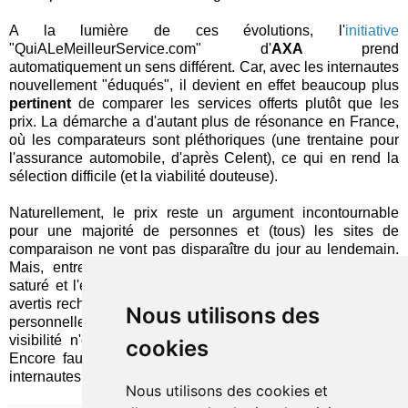
A la lumière de ces évolutions, l'
initiative
"QuiALeMeilleurService.com" d'
AXA
prend
automatiquement un sens différent. Car, avec les internautes
nouvellement "éduqués", il devient en effet beaucoup plus
pertinent
de comparer les services offerts plutôt que les
prix. La démarche a d'autant plus de résonance en France,
où les comparateurs sont pléthoriques (une trentaine pour
l'assurance automobile, d'après Celent), ce qui en rend la
sélection difficile (et la viabilité douteuse).
Naturellement, le prix reste un argument incontournable
pour une majorité de personnes et (tous) les sites de
comparaison ne vont pas disparaître du jour au lendemain.
Mais, entre un marché hexagonal des agrégateurs sur-
saturé et l'émergence d'une population de consommateurs
avertis recherchant le produit le plus adapté à leur situation
Nous utilisons des
personnelle, la dictature du
discount
pour préserver sa
visibilité n'est peut-être
pas une fatalité
de l'assurance.
cookies
Encore faut-il savoir répondre aux nouvelles attentes des
internautes !
Nous utilisons des cookies et