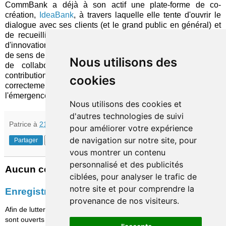
CommBank a déjà à son actif une plate-forme de co-
création,
IdeaBank
, à travers laquelle elle tente d'ouvrir le
dialogue avec ses clients (et le grand public en général) et
de recueillir leurs suggestions et idées d'améliorations et
d'innovations. Dans une grande entreprise, il fait tout autant
de sens de
capitaliser sur les talents internes
, des milliers
Nous utilisons des
de collaborateurs qui peuvent eux aussi avoir leur
contribution à apporter. Multiplier les initiatives, si elles sont
cookies
correctement menées, ne peut être que favorable à
l'émergence des solutions gagnantes de demain !
Nous utilisons des cookies et
d'autres technologies de suivi
Patrice
à
21:39
pour améliorer votre expérience
de navigation sur notre site, pour
Partager
vous montrer un contenu
personnalisé et des publicités
Aucun commentaire:
ciblées, pour analyser le trafic de
notre site et pour comprendre la
Enregistrer un commentaire
provenance de nos visiteurs.
Afin de lutter contre le spam, les commentaires ne
sont ouverts qu'aux personnes identifiées et sont