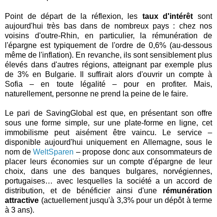
Point de départ de la réflexion, les
taux d'intérêt
sont
aujourd'hui très bas dans de nombreux pays : chez nos
voisins d'outre-Rhin, en particulier, la rémunération de
l'épargne est typiquement de l'ordre de 0,6% (au-dessous
même de l'inflation). En revanche, ils sont sensiblement plus
élevés dans d'autres régions, atteignant par exemple plus
de 3% en Bulgarie. Il suffirait alors d'ouvrir un compte à
Sofia – en toute légalité – pour en profiter. Mais,
naturellement, personne ne prend la peine de le faire.
Le pari de SavingGlobal est que, en présentant son offre
sous une forme simple, sur une plate-forme en ligne, cet
immobilisme peut aisément être vaincu. Le service –
disponible aujourd'hui uniquement en Allemagne, sous le
nom de
WeltSparen
– propose donc aux consommateurs de
placer leurs économies sur un compte d'épargne de leur
choix, dans une des banques bulgares, norvégiennes,
portugaises… avec lesquelles la société a un accord de
distribution, et de bénéficier ainsi d'une
rémunération
attractive
(actuellement jusqu'à 3,3% pour un dépôt à terme
à 3 ans).