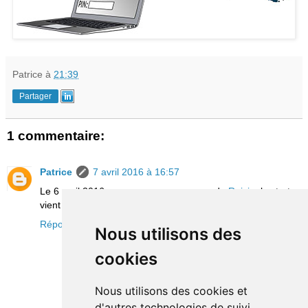
Patrice
à
21:39
Partager
1 commentaire:
Patrice
7 avril 2016 à 16:57
Le 6 avril 2016, sous son nouveau nom de
Raisin
, la startup
vient de
lancer
son offre dans 30 pays européens…
Répondre
Nous utilisons des
cookies
Nous utilisons des cookies et
d'autres technologies de suivi