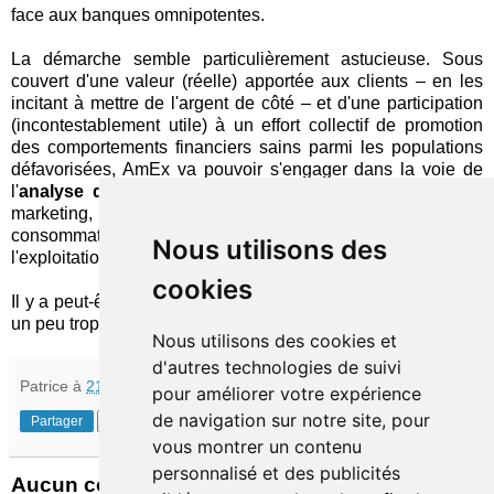
face aux banques omnipotentes.
La démarche semble particulièrement astucieuse. Sous
couvert d'une valeur (réelle) apportée aux clients – en les
incitant à mettre de l'argent de côté – et d'une participation
(incontestablement utile) à un effort collectif de promotion
des comportements financiers sains parmi les populations
défavorisées, AmEx va pouvoir s'engager dans la voie de
l'
analyse de données
(«
big data
») au service de son
marketing, sans risquer (sauf accident) les foudres des
consommateurs susceptibles de se rebeller contre
Nous utilisons des
l'exploitation de leurs informations personnelles.
cookies
Il y a peut-être là une idée à creuser (à moins qu'elle ne soit
un peu trop machiavélique)…
Nous utilisons des cookies et
d'autres technologies de suivi
Patrice
à
21:27
pour améliorer votre expérience
de navigation sur notre site, pour
Partager
vous montrer un contenu
personnalisé et des publicités
Aucun commentaire: