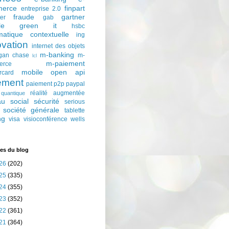
erce
finpart
entreprise 2.0
fraude
gartner
ter
gab
le
green it
hsbc
matique contextuelle
ing
ovation
internet des objets
m-banking
gan chase
m-
lcl
m-paiement
erce
mobile
open api
rcard
ement
paiement p2p
paypal
réalité augmentée
quantique
au social
sécurité
serious
société générale
tablette
ng
visa
visioconférence
wells
es du blog
26
(202)
25
(335)
24
(355)
23
(352)
22
(361)
21
(364)