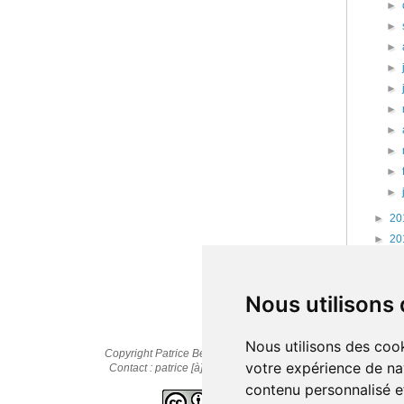
►
►
►
►
►
►
►
►
►
►
►
20
►
20
►
20
►
20
Nous utilisons
Nous utilisons des cook
Copyright Patrice Bernard © 2010-2025
votre expérience de na
Contact : patrice [à] cestpasmonidee.fr
contenu personnalisé et