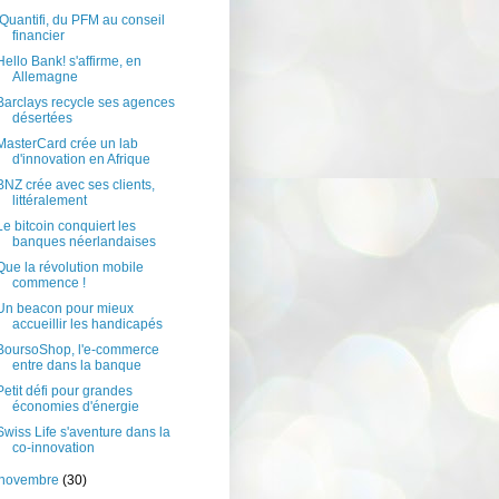
iQuantifi, du PFM au conseil
financier
Hello Bank! s'affirme, en
Allemagne
Barclays recycle ses agences
désertées
MasterCard crée un lab
d'innovation en Afrique
BNZ crée avec ses clients,
littéralement
Le bitcoin conquiert les
banques néerlandaises
Que la révolution mobile
commence !
Un beacon pour mieux
accueillir les handicapés
BoursoShop, l'e-commerce
entre dans la banque
Petit défi pour grandes
économies d'énergie
Swiss Life s'aventure dans la
co-innovation
novembre
(30)