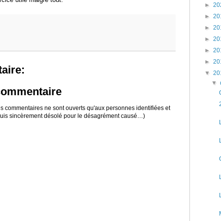
►
20
►
20
►
20
►
20
►
20
►
20
aire:
▼
20
▼
 commentaire
 les commentaires ne sont ouverts qu'aux personnes identifiées et
 suis sincèrement désolé pour le désagrément causé…)