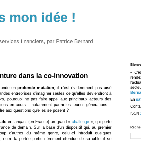
s mon idée !
services financiers, par Patrice Bernard
Bienv
« C'e
nture dans la co-innovation
rend
l'act
monde en
profonde mutation
, il n'est évidemment pas aisé
sect
Berna
andes entreprises d'imaginer seules ce qu'elles deviendront à
Alors, pourquoi ne pas faire appel aux principaux acteurs des
En
sa
tions en cours – notamment parmi les jeunes générations –
Contac
dre aux questions qu'elles se posent ?
ISSN
Life
en lançant (en France) un grand «
challenge
», qui porte
urance de demain. Sur la base d'un dispositif qui, au premier
Reche
up d'autres du même genre, celui-ci introduit quelques
i, outre la portée particulièrement étendue de sa cible, il se