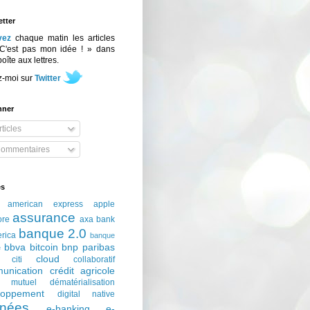
tter
vez
chaque matin les articles
C'est pas mon idée ! » dans
boîte aux lettres.
z-moi sur
Twitter
nner
ticles
ommentaires
és
american express
apple
assurance
ore
axa
bank
banque 2.0
erica
banque
bbva
bitcoin
bnp paribas
e
cloud
citi
collaboratif
unication
crédit agricole
t mutuel
dématérialisation
loppement
digital native
nées
e-banking
e-