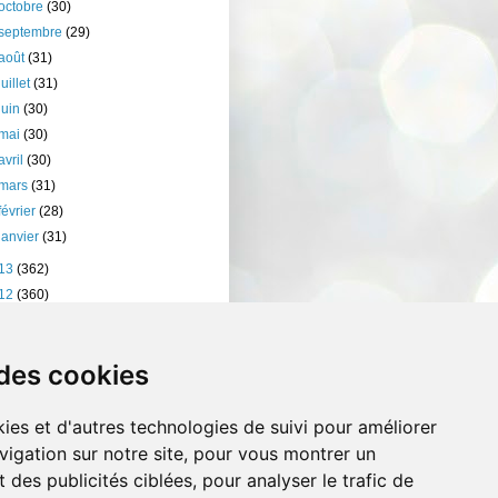
octobre
(30)
septembre
(29)
août
(31)
juillet
(31)
juin
(30)
mai
(30)
avril
(30)
mars
(31)
février
(28)
janvier
(31)
13
(362)
12
(360)
11
(401)
10
(238)
 des cookies
ies et d'autres technologies de suivi pour améliorer
vigation sur notre site, pour vous montrer un
 des publicités ciblées, pour analyser le trafic de