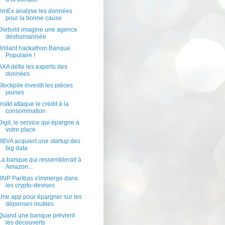
AmEx analyse les données
pour la bonne cause
Diebold imagine une agence
déshumanisée
Brillant hackathon Banque
Populaire !
AXA défie les experts des
données
Stockpile investit les pièces
jaunes
Insikt attaque le crédit à la
consommation
Digit, le service qui épargne à
votre place
BBVA acquiert une startup des
big data
La banque qui ressemblerait à
Amazon…
BNP Paribas s'immerge dans
les crypto-devises
Une app pour épargner sur les
dépenses inutiles
Quand une banque prévient
les découverts