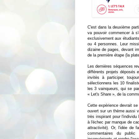
C'est dans la deuxième partie
va pouvoir commencer à s'ex
exclusivement aux étudiants
ou 4 personnes. Leur miss
dizaine de pages, devant im
de la première étape (la plat
Les dernières séquences revi
différents projets déposés e
invités à participer, touj
sélectionnera les 10 finalis
les 3 vainqueurs, qui se par
« Let's Share », de la commu
Cette expérience devrait s
ouvert sur un thème aussi 
très inspirant pour l'indivi
à l'échec par manque de cadr
attractivité). Or, l'idée de 
commentaires du public 
inconvénients et rendre l'exe