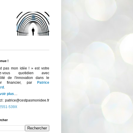
enue !
st pas mon idée ! » est votre
ez-vous quotidien avec
ualité de l'innovation dans le
eur financier, par
Patrice
rd
.
voir plus
…
t :
patrice@cestpasmonidee.fr
2551-539X
rcher