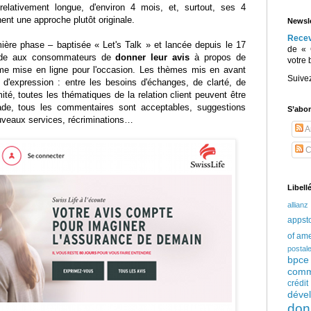
relativement longue, d'environ 4 mois, et, surtout, ses 4
nt une approche plutôt originale.
Newsle
Rece
ière phase – baptisée « Let's Talk » et lancée depuis le 17
de « 
nde aux consommateurs de
donner leur avis
à propos de
votre 
orme mise en ligne pour l'occasion. Les thèmes mis en avant
Suive
e d'expression : entre les besoins d'échanges, de clarté, de
té, toutes les thématiques de la relation client peuvent être
ade, tous les commentaires sont acceptables, suggestions
S’abo
ouveaux services, récriminations…
Ar
C
Libell
allianz
appst
of am
postal
bpce
comm
crédi
déve
don