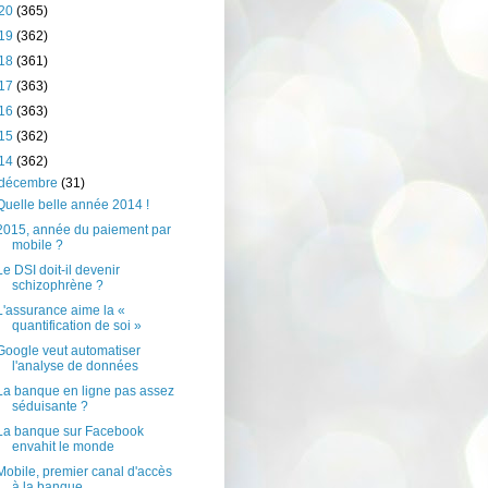
20
(365)
19
(362)
18
(361)
17
(363)
16
(363)
15
(362)
14
(362)
décembre
(31)
Quelle belle année 2014 !
2015, année du paiement par
mobile ?
Le DSI doit-il devenir
schizophrène ?
L'assurance aime la «
quantification de soi »
Google veut automatiser
l'analyse de données
La banque en ligne pas assez
séduisante ?
La banque sur Facebook
envahit le monde
Mobile, premier canal d'accès
à la banque