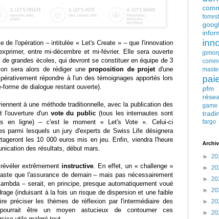
comm
forres
goog
infor
inn
 de l'opération – intitulée « Let's Create » – que l'innovation
primer, entre mi-décembre et mi-février. Elle sera ouverte
jpmor
 de grandes écoles, qui devront se constituer en équipe de 3
comm
ion sera alors de rédiger une
proposition de projet
d'une
maste
pai
pérativement répondre à l'un des témoignages apportés lors
e-forme de dialogue restant ouverte).
pfm
rése
ennent à une méthode traditionnelle, avec la publication des
game
t l'ouverture d'un
vote du public
(tous les internautes sont
tradi
ours en ligne) – c'est le moment « Let's Vote ». Celui-ci
fargo
tes parmi lesquels un jury d'experts de Swiss Life désignera
tageront les 10 000 euros mis en jeu. Enfin, viendra l'heure
Archiv
nication des résultats, début mars.
►
20
e révéler extrêmement
instructive
. En effet, un « challenge »
►
20
vaste que l'assurance de demain – mais pas nécessairement
►
20
du lambda – serait, en principe, presque automatiquement voué
►
20
age (induisant à la fois un risque de dispersion et une faible
faire préciser les thèmes de réflexion par l'intermédiaire des
►
20
pourrait être un moyen astucieux de contourner ces
►
20
rcice utile malgré tout.