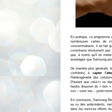
En pratique, ce programme v
nombreuses cartes de c
consommateurs, il ne fait q
constituera résolument pas u
que, à moins qu'il ne mett
avantages que Samsung pourr
De manière plus générale, l
confrères) à
capter l'att
l'hétérogénéité des soluti
D'autant que celui-ci se rép
faudra disposer du « bon »
son – voire ses – porte-monna
En conclusion, Samsung Rewa
au vu des antécédents, rien
dans les services offerts r