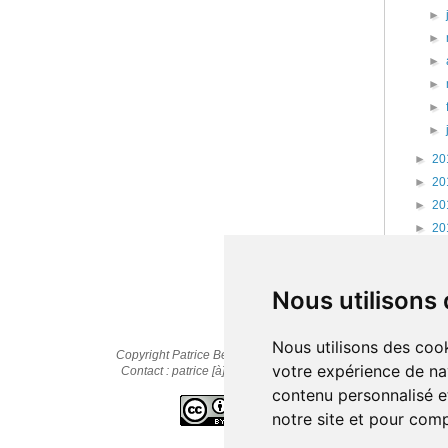
►
►
►
►
►
►
►
20
►
20
►
20
►
20
►
20
►
20
Nous utilisons
Nous utilisons des cook
Copyright Patrice Bernard © 2010-2025
votre expérience de na
Contact : patrice [à] cestpasmonidee.fr
contenu personnalisé et
notre site et pour com