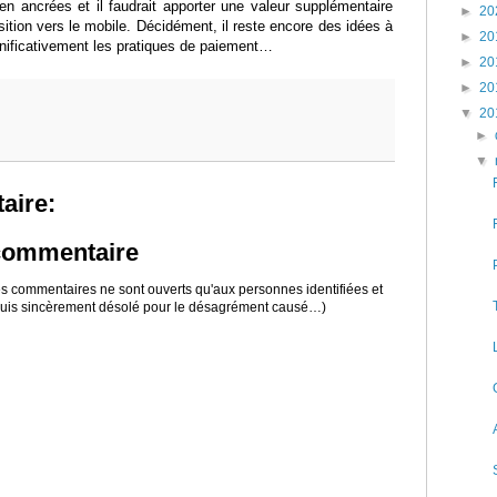
en ancrées et il faudrait apporter une valeur supplémentaire
►
20
ansition vers le mobile. Décidément, il reste encore des idées à
►
20
gnificativement les pratiques de paiement…
►
20
►
20
▼
20
►
▼
aire:
 commentaire
 les commentaires ne sont ouverts qu'aux personnes identifiées et
 suis sincèrement désolé pour le désagrément causé…)