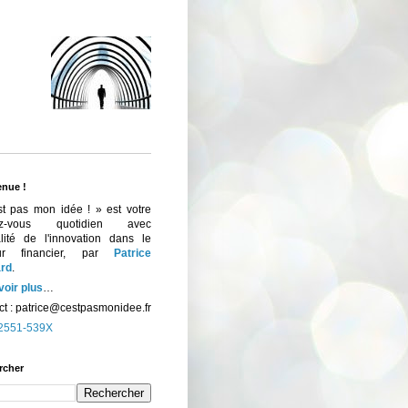
enue !
st pas mon idée ! » est votre
ez-vous quotidien avec
ualité de l'innovation dans le
eur financier, par
Patrice
rd
.
voir plus
…
t :
patrice@cestpasmonidee.fr
2551-539X
rcher