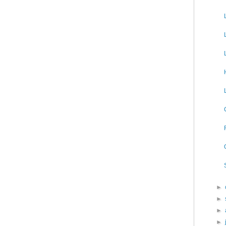
►
►
►
►