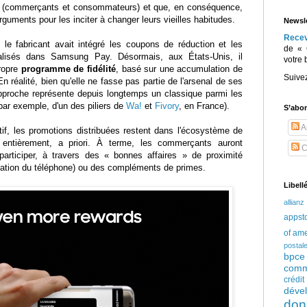
urs (commerçants et consommateurs) et que, en conséquence,
rguments pour les inciter à changer leurs vieilles habitudes.
Newsle
Rece
 le fabricant avait intégré les coupons de réduction et les
de « 
rialisés dans Samsung Pay. Désormais, aux États-Unis, il
votre 
ropre
programme de fidélité
, basé sur une accumulation de
Suive
n réalité, bien qu'elle ne fasse pas partie de l'arsenal de ses
approche représente depuis longtemps un classique parmi les
 par exemple, d'un des piliers de
Wa!
et
Fivory
, en France).
S’abo
Ar
tif, les promotions distribuées restent dans l'écosystème de
entièrement, a priori. À terme, les commerçants auront
C
participer, à travers des « bonnes affaires » de proximité
isation du téléphone) ou des compléments de primes.
Libell
allianz
appst
of am
postal
bpce
comm
crédi
déve
don