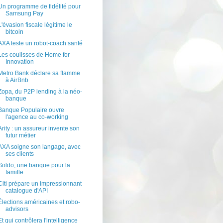
Un programme de fidélité pour
Samsung Pay
L'évasion fiscale légitime le
bitcoin
AXA teste un robot-coach santé
Les coulisses de Home for
Innovation
Metro Bank déclare sa flamme
à AirBnb
Zopa, du P2P lending à la néo-
banque
Banque Populaire ouvre
l'agence au co-working
Arity : un assureur invente son
futur métier
AXA soigne son langage, avec
ses clients
Soldo, une banque pour la
famille
Citi prépare un impressionnant
catalogue d'API
Élections américaines et robo-
advisors
Et qui contrôlera l'intelligence