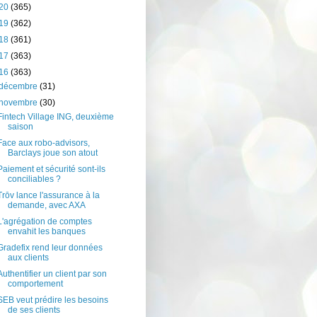
20
(365)
19
(362)
18
(361)
17
(363)
16
(363)
décembre
(31)
novembre
(30)
Fintech Village ING, deuxième
saison
Face aux robo-advisors,
Barclays joue son atout
Paiement et sécurité sont-ils
conciliables ?
Trōv lance l'assurance à la
demande, avec AXA
L'agrégation de comptes
envahit les banques
Gradefix rend leur données
aux clients
Authentifier un client par son
comportement
SEB veut prédire les besoins
de ses clients