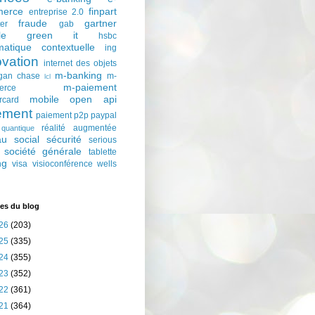
erce
finpart
entreprise 2.0
fraude
gartner
ter
gab
le
green it
hsbc
matique contextuelle
ing
ovation
internet des objets
m-banking
gan chase
m-
lcl
m-paiement
erce
mobile
open api
rcard
ement
paiement p2p
paypal
réalité augmentée
quantique
au social
sécurité
serious
société générale
tablette
ng
visa
visioconférence
wells
es du blog
26
(203)
25
(335)
24
(355)
23
(352)
22
(361)
21
(364)