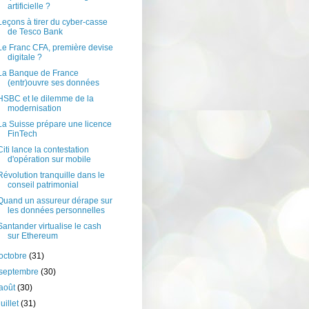
artificielle ?
Leçons à tirer du cyber-casse
de Tesco Bank
Le Franc CFA, première devise
digitale ?
La Banque de France
(entr)ouvre ses données
HSBC et le dilemme de la
modernisation
La Suisse prépare une licence
FinTech
Citi lance la contestation
d'opération sur mobile
Révolution tranquille dans le
conseil patrimonial
Quand un assureur dérape sur
les données personnelles
Santander virtualise le cash
sur Ethereum
octobre
(31)
septembre
(30)
août
(30)
juillet
(31)