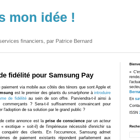
s mon idée !
services financiers, par Patrice Bernard
Bienv
« C'e
e fidélité pour Samsung Pay
rend
l'act
u paiement via mobile aux côtés des ténors que sont Apple et
sect
Berna
amsung
est le premier des géants du
smartphone
à
introduire
me de fidélité
au sein de son offre. Parviendra-t-il ainsi à
En
sa
s commerçants ? Sera-t-il suffisamment convaincant pour
Contac
er l'adoption de sa solution par le grand public ?
ISSN
 de cette annonce est la
prise de conscience
par un acteur
« exotique » soit-il) de l'impérieuse nécessité d'enrichir sa
Reche
r conquérir des clients. En l'occurrence, Samsung admet
stèmes de paiement existants répondent parfaitement aux