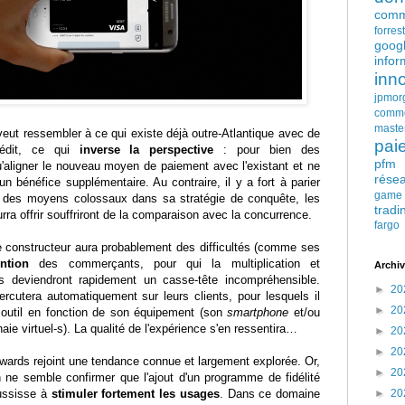
comm
forres
goog
infor
inn
jpmor
comm
maste
eut ressembler à ce qui existe déjà outre-Atlantique avec de
pai
rédit, ce qui
inverse la perspective
: pour bien des
pfm
u'aligner le nouveau moyen de paiement avec l'existant et ne
rése
n bénéfice supplémentaire. Au contraire, il y a fort à parier
game
e des moyens colossaux dans sa stratégie de conquête, les
tradi
a offrir souffriront de la comparaison avec la concurrence.
fargo
e constructeur aura probablement des difficultés (comme ses
ention
des commerçants, pour qui la multiplication et
Archiv
ons deviendront rapidement un casse-tête incompréhensible.
►
20
ercutera automatiquement sur leurs clients, pour lesquels il
►
20
 outil en fonction de son équipement (son
smartphone
et/ou
ie virtuel-s). La qualité de l'expérience s'en ressentira…
►
20
►
20
rds rejoint une tendance connue et largement explorée. Or,
►
20
 ne semble confirmer que l'ajout d'un programme de fidélité
éussisse à
stimuler fortement les usages
. Dans ce domaine
►
20