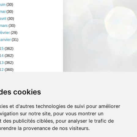
juin
(30)
mai
(30)
avril
(30)
mars
(30)
février
(29)
janvier
(31)
15
(362)
14
(362)
13
(362)
12
(360)
11
(401)
10
(238)
 des cookies
ies et d'autres technologies de suivi pour améliorer
vigation sur notre site, pour vous montrer un
 des publicités ciblées, pour analyser le trafic de
prendre la provenance de nos visiteurs.