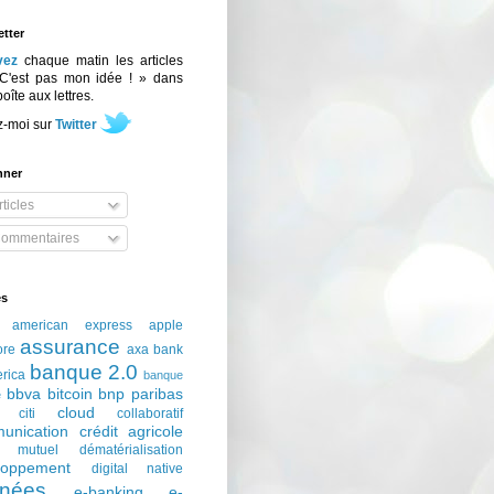
tter
vez
chaque matin les articles
C'est pas mon idée ! » dans
boîte aux lettres.
z-moi sur
Twitter
nner
ticles
ommentaires
és
american express
apple
assurance
ore
axa
bank
banque 2.0
erica
banque
bbva
bitcoin
bnp paribas
e
cloud
citi
collaboratif
unication
crédit agricole
t mutuel
dématérialisation
loppement
digital native
nées
e-banking
e-