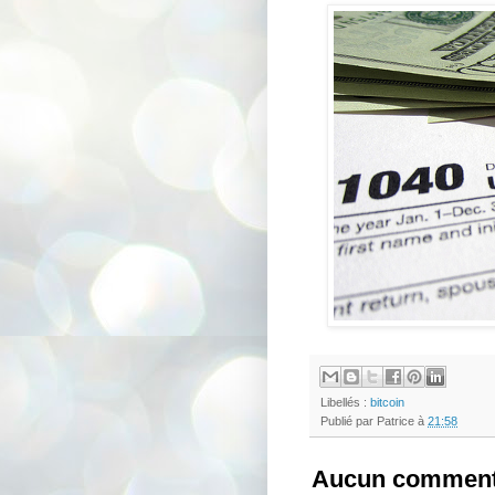
Libellés :
bitcoin
Publié par
Patrice
à
21:58
Aucun comment