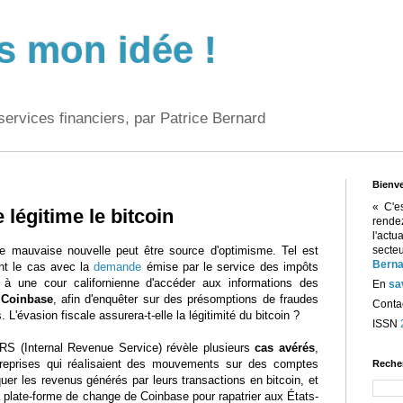
s mon idée !
services financiers, par Patrice Bernard
Bienv
« C'e
 légitime le bitcoin
rend
l'act
ne mauvaise nouvelle peut être source d'optimisme. Tel est
sect
Berna
nt le cas avec la
demande
émise par le service des impôts
 à une cour californienne d'accéder aux informations des
En
sa
 Coinbase
, afin d'enquêter sur des présomptions de fraudes
Contac
 L'évasion fiscale assurera-t-elle la légitimité du bitcoin ?
ISSN
IRS (Internal Revenue Service) révèle plusieurs
cas avérés
,
reprises qui réalisaient des mouvements sur des comptes
Reche
er les revenus générés par leurs transactions en bitcoin, et
la plate-forme de change de Coinbase pour rapatrier aux États-