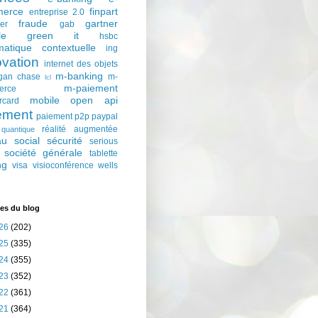
erce
finpart
entreprise 2.0
fraude
gartner
ter
gab
le
green it
hsbc
matique contextuelle
ing
ovation
internet des objets
m-banking
gan chase
m-
lcl
m-paiement
erce
mobile
open api
rcard
ement
paiement p2p
paypal
réalité augmentée
quantique
au social
sécurité
serious
société générale
tablette
ng
visa
visioconférence
wells
es du blog
26
(202)
25
(335)
24
(355)
23
(352)
22
(361)
21
(364)