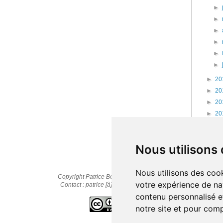
►
►
►
►
►
►
►
20
►
20
►
20
►
20
►
20
►
20
Nous utilisons
Nous utilisons des cook
Copyright Patrice Bernard © 2010-2025
votre expérience de na
Contact : patrice [à] cestpasmonidee.fr
contenu personnalisé et
notre site et pour com