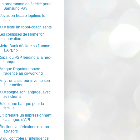
Un programme de fidélité pour
Samsung Pay
L'évasion fiscale légitime le
bitcoin
AXA teste un robot-coach santé
Les coulisses de Home for
Innovation
Metro Bank déclare sa flamme
à AirBnb
Zopa, du P2P lending à la néo-
banque
Banque Populaire ouvre
l'agence au co-working
Arity : un assureur invente son
futur métier
AXA soigne son langage, avec
ses clients
Soldo, une banque pour la
famille
Citi prépare un impressionnant
catalogue d'API
Élections américaines et robo-
advisors
Et qui contrôlera l'intelligence