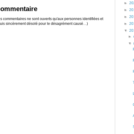
►
20
 commentaire
►
20
►
20
 les commentaires ne sont ouverts qu'aux personnes identifiées et
►
20
 suis sincèrement désolé pour le désagrément causé…)
▼
20
►
▼