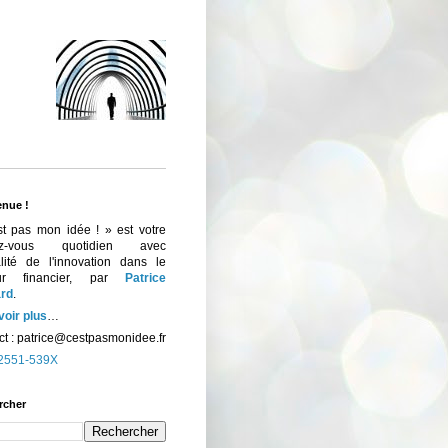
enue !
st pas mon idée ! » est votre
ez-vous quotidien avec
ualité de l'innovation dans le
eur financier, par
Patrice
rd
.
voir plus
…
t :
patrice@cestpasmonidee.fr
2551-539X
rcher