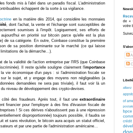
es fonds mis à l'abri dans un paradis fiscal. L'administration
tribuables échappent de la sorte à sa vigilance.
Newsle
Rece
octrine
en la matière dès 2014, qui considère les monnaies
de « 
iété
, dont l'achat, la vente et l'échange sont susceptibles de
votre 
rectement soumises à l'impôt. Logiquement, ses efforts de
Suive
 aujourd'hui en priorité sur bitcoin parce qu'elle est la plus
ée) de sa catégorie. En outre, Coinbase constitue la première
ison de sa position dominante sur le marché (ce qui laisse
S’abo
 limitations de la démarche…).
Ar
t de la validité de l'action entreprise par l'IRS (que Coinbase
C
criminée). Il reste qu'elle souligne clairement l'
importance
a vie économique d'un pays : si l'administration fiscale se
sur le sujet, et y engage des moyens non négligeables (a
Libell
es données demandées ne sera pas triviale), il faut voir là un
allianz
té du niveau de développement des crypto-devises.
appst
côté des fraudeurs. Après tout, il faut une
extraordinaire
of am
t financier pour l'employer à des fins d'évasion fiscale de
postal
reprises ! Si ces dérives n'aboutissent pas à une répression
bpce
entiellement disproportionnée) toujours possible, il faudra se
comm
it et sans révolution, le bitcoin aura acquis un statut officiel,
crédi
déve
lisateurs et par une partie de l'administration américaine…
don