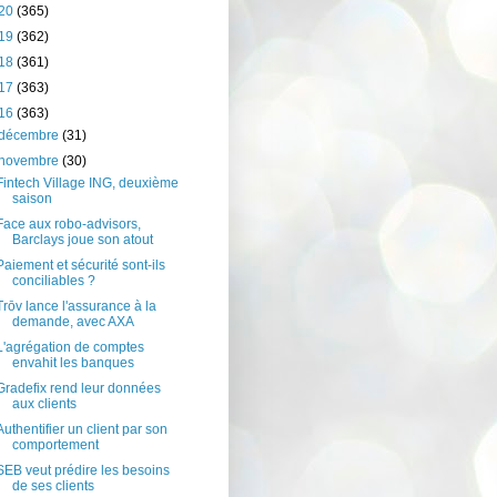
20
(365)
19
(362)
18
(361)
17
(363)
16
(363)
décembre
(31)
novembre
(30)
Fintech Village ING, deuxième
saison
Face aux robo-advisors,
Barclays joue son atout
Paiement et sécurité sont-ils
conciliables ?
Trōv lance l'assurance à la
demande, avec AXA
L'agrégation de comptes
envahit les banques
Gradefix rend leur données
aux clients
Authentifier un client par son
comportement
SEB veut prédire les besoins
de ses clients