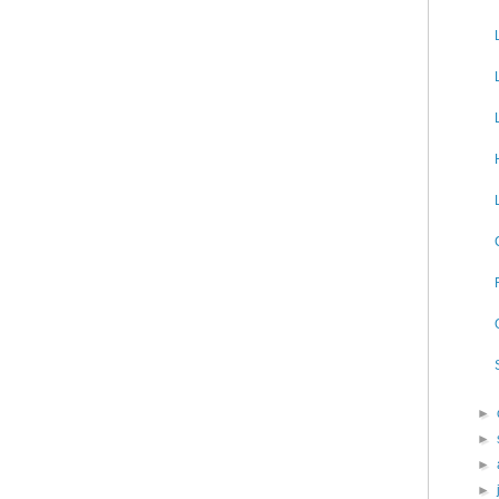
►
►
►
►