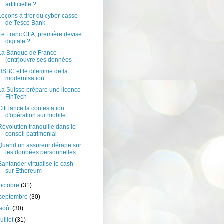
artificielle ?
Leçons à tirer du cyber-casse
de Tesco Bank
Le Franc CFA, première devise
digitale ?
La Banque de France
(entr)ouvre ses données
HSBC et le dilemme de la
modernisation
La Suisse prépare une licence
FinTech
Citi lance la contestation
d'opération sur mobile
Révolution tranquille dans le
conseil patrimonial
Quand un assureur dérape sur
les données personnelles
Santander virtualise le cash
sur Ethereum
octobre
(31)
septembre
(30)
août
(30)
juillet
(31)