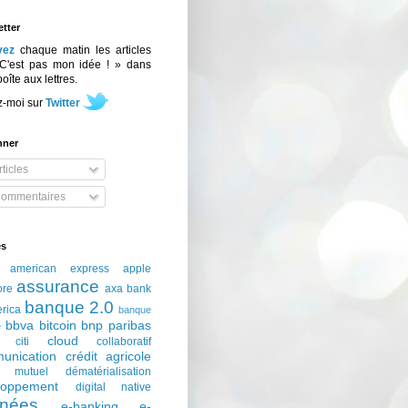
tter
vez
chaque matin les articles
C'est pas mon idée ! » dans
boîte aux lettres.
z-moi sur
Twitter
nner
ticles
ommentaires
és
american express
apple
assurance
ore
axa
bank
banque 2.0
erica
banque
bbva
bitcoin
bnp paribas
e
cloud
citi
collaboratif
unication
crédit agricole
t mutuel
dématérialisation
loppement
digital native
nées
e-banking
e-