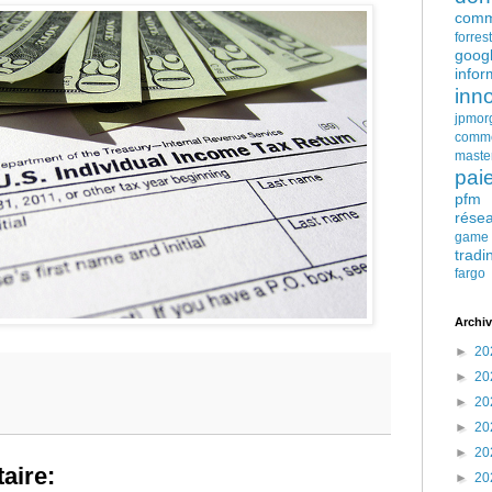
comm
forres
goog
infor
inn
jpmor
comm
maste
pai
pfm
rése
game
tradi
fargo
Archiv
►
20
►
20
►
20
►
20
►
20
aire:
►
20