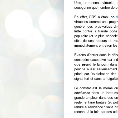
Unis, en monnaie virtuelle, d
soupçonne que nombre de con
En effet, l'IRS a établi sa
d
virtuelles comme une
propr
générer des plus-values di
lutte contre la fraude porte
populaire (et la plus négoci
cible de ses recours en ra
immédiatement entrevoir les
Évitons d'entrer dans le déba
considère excessive car indis
que prend le bitcoin
dans l
penche aussi sérieusement 
priori, car l'exploitation d
signal fort et sans ambiguï
Le constat est le même du 
confiance
dans un instrumen
grande ampleur dans des ent
réglementaire brutale (et pot
rendre à l'évidence : sans bru
reconnu à la fois par ses uti