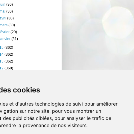
juin
(30)
mai
(30)
avril
(30)
mars
(30)
février
(29)
janvier
(31)
15
(362)
14
(362)
13
(362)
12
(360)
11
(401)
10
(238)
 des cookies
ies et d'autres technologies de suivi pour améliorer
vigation sur notre site, pour vous montrer un
 des publicités ciblées, pour analyser le trafic de
prendre la provenance de nos visiteurs.