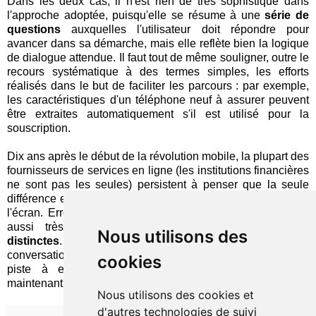
Dans les deux cas, il n'est rien de très sophistiqué dans
l'approche adoptée, puisqu'elle se résume à une
série de
questions
auxquelles l'utilisateur doit répondre pour
avancer dans sa démarche, mais elle reflète bien la logique
de dialogue attendue. Il faut tout de même souligner, outre le
recours systématique à des termes simples, les efforts
réalisés dans le but de faciliter les parcours : par exemple,
les caractéristiques d'un téléphone neuf à assurer peuvent
être extraites automatiquement s'il est utilisé pour la
souscription.
Dix ans après le début de la révolution mobile, la plupart des
fournisseurs de services en ligne (les institutions financières
ne sont pas les seules) persistent à penser que la seule
différence entre un PC et un téléphone est la dimension de
l'écran. Erreur : les utilisations et les comportements sont
aussi très éloignés et requièrent des
conceptions
Nous utilisons des
distinctes
. À l'heure actuelle, les interfaces
conversationnelles constituent probablement la meilleure
cookies
piste à explorer pour ces appareils qui accaparent
maintenant toute notre attention.
Nous utilisons des cookies et
d'autres technologies de suivi