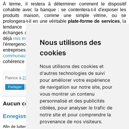
À terme, il restera à déterminer comment le dispositif
cohabite avec la banque : se contentera-t-il d'exposer les
produits maison, comme une simple vitrine, ou se
prolongera-t-il en une véritable
plate-forme de services
, la
tendance à l'ouverture permettant d'automatiser les
échanges de données pour plus d'efficacité (ainsi que l'ont
déjà
mis en place
quelques institutions financières) ? Enfin,
Nous utilisons des
l'émergence de démarches variées ciblant les petites
entreprises – dont la nouvelle tentative de lancement d'une
cookies
communauté
sur Twitter – soulève aussi la question de leur
cohérence et de leur convergence…
Nous utilisons des cookies et
d'autres technologies de suivi
Patrice
à
21:30
pour améliorer votre expérience
de navigation sur notre site, pour
Partager
vous montrer un contenu
personnalisé et des publicités
Aucun commentaire:
ciblées, pour analyser le trafic de
notre site et pour comprendre la
Enregistrer un commentaire
provenance de nos visiteurs.
Afin de lutter contre le spam, les commentaires ne