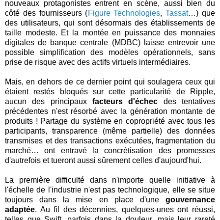
nouveaux protagonistes entrent en scène, aussi bien du
côté des fournisseurs (
Figure Technologies
,
Tassat
…) que
des utilisateurs, qui sont désormais des établissements de
taille modeste. Et la montée en puissance des monnaies
digitales de banque centrale (MDBC) laisse entrevoir une
possible simplification des modèles opérationnels, sans
prise de risque avec des actifs virtuels intermédiaires.
Mais, en dehors de ce dernier point qui soulagera ceux qui
étaient restés bloqués sur cette particularité de Ripple,
aucun des principaux
facteurs d'échec
des tentatives
précédentes n'est résorbé avec la génération montante de
produits ! Partage du système en copropriété avec tous les
participants, transparence (même partielle) des données
transmises et des transactions exécutées, fragmentation du
marché… ont entravé la concrétisation des promesses
d'autrefois et tueront aussi sûrement celles d'aujourd'hui.
La première difficulté dans n'importe quelle initiative à
l'échelle de l'industrie n'est pas technologique, elle se situe
toujours dans la mise en place d'une
gouvernance
adaptée
. Au fil des décennies, quelques-unes ont réussi,
telles que Swift, parfois dans la douleur, mais leur rareté