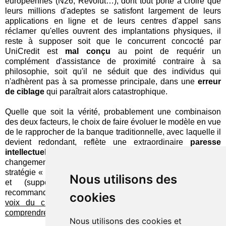
européennes (N26, Revolut…), dont tout porte à croire que
leurs millions d'adeptes se satisfont largement de leurs
applications en ligne et de leurs centres d'appel sans
réclamer qu'elles ouvrent des implantations physiques, il
reste à supposer soit que le concurrent concocté par
UniCredit est
mal conçu
au point de requérir un
complément d'assistance de proximité contraire à sa
philosophie, soit qu'il ne séduit que des individus qui
n'adhèrent pas à sa promesse principale, dans une
erreur
de ciblage
qui paraîtrait alors catastrophique.
Quelle que soit la vérité, probablement une combinaison
des deux facteurs, le choix de faire évoluer le modèle en vue
de le rapprocher de la banque traditionnelle, avec laquelle il
devient redondant, reflète une extraordinaire
paresse
intellectuelle
qui conduit à l'abandon des velléités de
changement en profondeur et la disparition de toute vraie
stratégie « digitale », en dehors d'un retour en terrain connu
Nous utilisons des
et (supposément) sans risque. En guise de
recommandation, je conclurai sur cette assertion :
écouter la
cookies
voix du client ne vaut que si on cherche ensuite à
comprendre ce qu'elle traduit réellement
.
Nous utilisons des cookies et