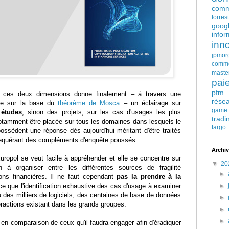
comm
forres
goog
infor
inn
jpmor
comm
maste
pai
pfm
ces deux dimensions donne finalement – à travers une
rése
rée sur la base du
théorème de Mosca
– un éclairage sur
game
 études
, sinon des projets, sur les cas d'usages les plus
tradi
 notamment être placée sur tous les domaines dans lesquels le
fargo
ossèdent une réponse dès aujourd'hui méritant d'être traités
requérant des compléments d'enquête poussés.
Archiv
uropol se veut facile à appréhender et elle se concentre sur
▼
20
ion à organiser entre les différentes sources de fragilité
►
ions financières. Il ne faut cependant
pas la prendre à la
ce que l'identification exhaustive des cas d'usage à examiner
►
vu des milliers de logiciels, des centaines de base de données
►
eractions existant dans les grands groupes.
►
►
n en comparaison de ceux qu'il faudra engager afin d'éradiquer