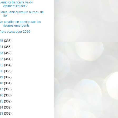
L'emploi bancaire va-t-il
vraiment chuter ?
CaixaBank ouvre un bureau de
l'IA
Un courtier se penche sur les
risques émergents
Trois vœux pour 2026
25
(335)
24
(355)
23
(352)
22
(361)
21
(364)
20
(365)
19
(362)
18
(361)
17
(363)
16
(363)
15
(362)
14
(362)
13
(362)