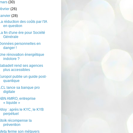
mars
(30)
février
(26)
janvier
(28)
La réduction des coûts par l'IA
en question
La fin d'une ère pour Société
Générale
Données personnelles en
danger !
Une rénovation énergétique
indolore ?
Sabadell rend ses agences
plus accessibles
Europol publie un guide post-
quantique
LCL lance sa banque pro
digitale
ABN AMRO, entreprise
« liquide »
Alloy : après le KYC, le KYB
perpétuel
Stoïk récompense la
prévention
Meta ferme son métavers