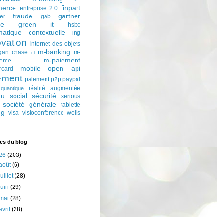
erce
finpart
entreprise 2.0
fraude
gartner
ter
gab
le
green it
hsbc
matique contextuelle
ing
ovation
internet des objets
m-banking
gan chase
m-
lcl
m-paiement
erce
mobile
open api
rcard
ement
paiement p2p
paypal
réalité augmentée
quantique
au social
sécurité
serious
société générale
tablette
ng
visa
visioconférence
wells
es du blog
26
(203)
août
(6)
juillet
(28)
juin
(29)
mai
(28)
avril
(28)