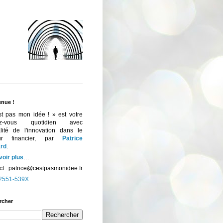
enue !
st pas mon idée ! » est votre
ez-vous quotidien avec
ualité de l'innovation dans le
eur financier, par
Patrice
rd
.
voir plus
…
t :
patrice@cestpasmonidee.fr
2551-539X
rcher