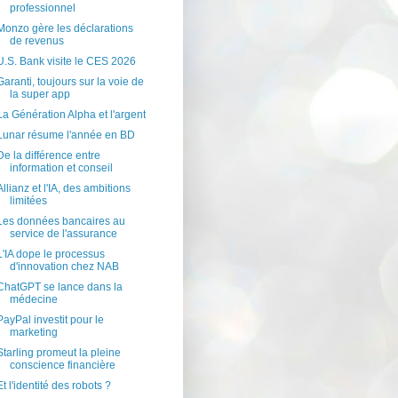
professionnel
Monzo gère les déclarations
de revenus
U.S. Bank visite le CES 2026
Garanti, toujours sur la voie de
la super app
La Génération Alpha et l'argent
Lunar résume l'année en BD
De la différence entre
information et conseil
Allianz et l'IA, des ambitions
limitées
Les données bancaires au
service de l'assurance
L'IA dope le processus
d'innovation chez NAB
ChatGPT se lance dans la
médecine
PayPal investit pour le
marketing
Starling promeut la pleine
conscience financière
Et l'identité des robots ?