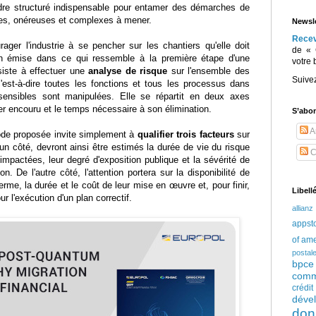
cadre structuré indispensable pour entamer des démarches de
ues, onéreuses et complexes à mener.
Newsle
Rece
urager l'industrie à se pencher sur les chantiers qu'elle doit
de « 
on émise dans ce qui ressemble à la première étape d'une
votre 
iste à effectuer une
analyse de risque
sur l'ensemble des
Suive
'est-à-dire toutes les fonctions et tous les processus dans
sensibles sont manipulées. Elle se répartit en deux axes
ger encouru et le temps nécessaire à son élimination.
S’abo
Ar
ode proposée invite simplement à
qualifier trois facteurs
sur
'un côté, devront ainsi être estimés la durée de vie du risque
C
mpactées, leur degré d'exposition publique et la sévérité de
. De l'autre côté, l'attention portera sur la disponibilité de
erme, la durée et le coût de leur mise en œuvre et, pour finir,
Libell
r l'exécution d'un plan correctif.
allianz
appst
of am
postal
bpce
comm
crédi
déve
don