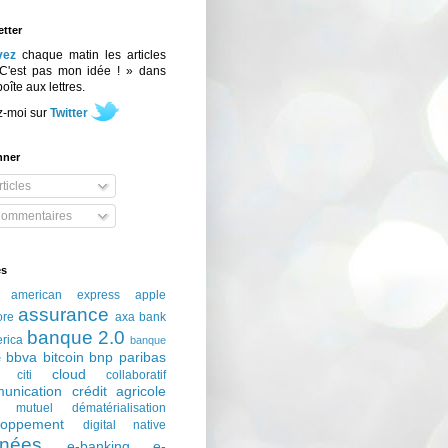
tter
vez
chaque matin les articles
C'est pas mon idée ! » dans
boîte aux lettres.
z-moi sur
Twitter
nner
ticles
ommentaires
és
american express
apple
assurance
ore
axa
bank
banque 2.0
erica
banque
bbva
bitcoin
bnp paribas
e
cloud
citi
collaboratif
unication
crédit agricole
t mutuel
dématérialisation
loppement
digital native
nées
e-banking
e-