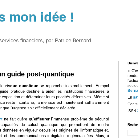
s mon idée !
services financiers, par Patrice Bernard
Bienv
« C'e
un guide post-quantique
rend
l'act
 le
risque quantique
se rapproche inexorablement, Europol
sect
Berna
ide pratique destiné à aider les institutions financières à
r exposition et déterminer leurs priorités défensives. Même si
En
sa
ce reste incertaine, la menace est maintenant suffisamment
Contac
r que l'urgence soit officiellement déclarée.
ISSN
nt
ne fait guère qu'
effleurer
l'immense problème de sécurité
capacités de calcul quantique qui promettent de rendre
Reche
 données en vigueur depuis les origines de l'informatique et,
net et des communications « digitales » généralisées. Mais, à