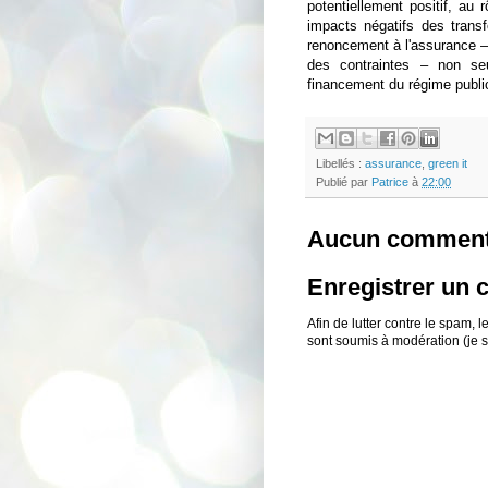
potentiellement positif, au 
impacts négatifs des trans
renoncement à l'assurance – 
des contraintes – non se
financement du régime publi
Libellés :
assurance
,
green it
Publié par
Patrice
à
22:00
Aucun comment
Enregistrer un
Afin de lutter contre le spam,
sont soumis à modération (je