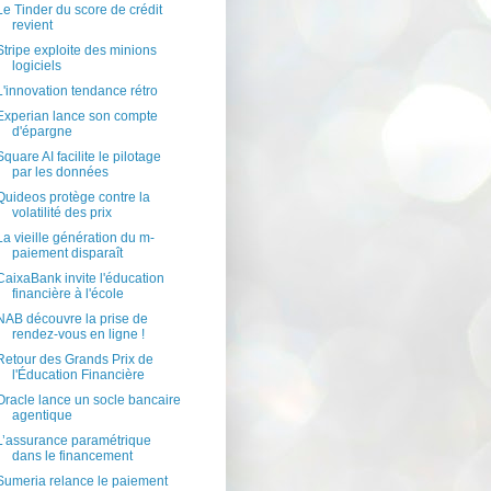
Le Tinder du score de crédit
revient
Stripe exploite des minions
logiciels
L'innovation tendance rétro
Experian lance son compte
d'épargne
Square AI facilite le pilotage
par les données
Quideos protège contre la
volatilité des prix
La vieille génération du m-
paiement disparaît
CaixaBank invite l'éducation
financière à l'école
NAB découvre la prise de
rendez-vous en ligne !
Retour des Grands Prix de
l'Éducation Financière
Oracle lance un socle bancaire
agentique
L’assurance paramétrique
dans le financement
Sumeria relance le paiement