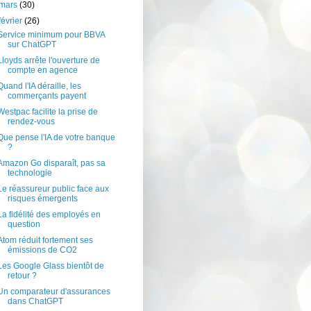
mars
(30)
février
(26)
Service minimum pour BBVA
sur ChatGPT
Lloyds arrête l'ouverture de
compte en agence
Quand l'IA déraille, les
commerçants payent
Westpac facilite la prise de
rendez-vous
Que pense l'IA de votre banque
?
Amazon Go disparaît, pas sa
technologie
Le réassureur public face aux
risques émergents
La fidélité des employés en
question
Atom réduit fortement ses
émissions de CO2
Les Google Glass bientôt de
retour ?
Un comparateur d'assurances
dans ChatGPT