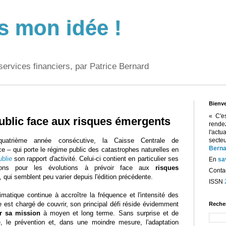
s mon idée !
services financiers, par Patrice Bernard
Bienv
« C'e
ublic face aux risques émergents
rend
l'act
uatrième année consécutive, la Caisse Centrale de
sect
Berna
 – qui porte le régime public des catastrophes naturelles en
ublie
son rapport d'activité. Celui-ci contient en particulier ses
En
sa
tions pour les évolutions à prévoir face aux
risques
Contac
, qui semblent peu varier depuis l'édition précédente.
ISSN
matique continue à accroître la fréquence et l'intensité des
est chargé de couvrir, son principal défi réside évidemment
Reche
ir sa mission
à moyen et long terme. Sans surprise et de
e, le prévention et, dans une moindre mesure, l'adaptation