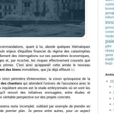
comm
forres
goog
infor
inn
jpmor
comm
maste
pai
pfm
ecommandations, quant à lui, aborde quelques thématiques
rése
euls enjeux d'équilibre financier du régime des catastrophes
game
rellement des interrogations sur ses paramètres économiques,
tradi
ges et, par ricochet, les risques effectivement couverts que
fargo
des primes. C'est ainsi qu'apparaît cette année le nouveau
ent des biens
immobiliers, que j'ai déjà effleuré
ici
.
Archiv
strict périmètre d'intervention, la vision qu'esquisse de la
▼
20
 des chantiers
qui attendent l'univers de l'assurance avec le
►
s inquiétant encore est le stade embryonnaire où en sont les
 qu'il ressort des initiatives envisagées, entre études et
►
s véritable perspective sur des projets concrets.
►
►
orama reste incomplet, oubliant par exemple de prendre en
►
de premier plan. Je pense entre autres, pour un aspect