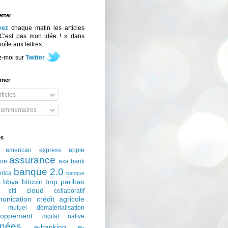
tter
vez
chaque matin les articles
C'est pas mon idée ! » dans
boîte aux lettres.
z-moi sur
Twitter
nner
ticles
ommentaires
és
american express
apple
assurance
ore
axa
bank
banque 2.0
erica
banque
bbva
bitcoin
bnp paribas
e
cloud
citi
collaboratif
unication
crédit agricole
t mutuel
dématérialisation
loppement
digital native
nées
e-banking
e-