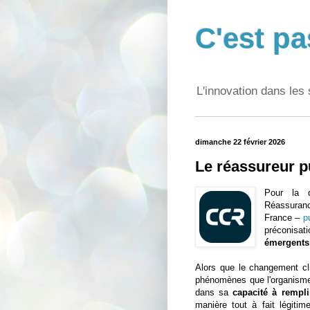
C'est pa
L'innovation dans les 
dimanche 22 février 2026
Le réassureur p
Pour la q
Réassurance
France –
p
préconisa
émergents
Alors que le changement cli
phénomènes que l'organisme 
dans sa
capacité à rempl
manière tout à fait légitim