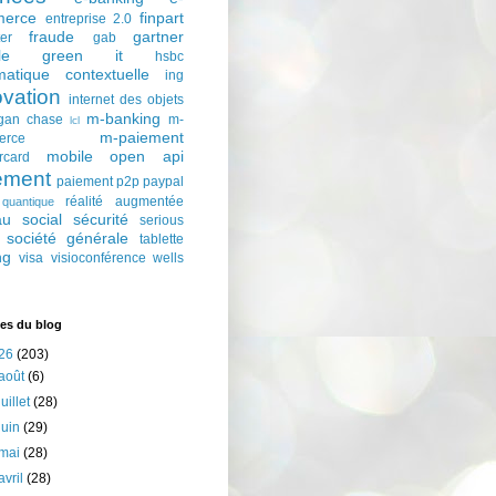
erce
finpart
entreprise 2.0
fraude
gartner
ter
gab
le
green it
hsbc
matique contextuelle
ing
ovation
internet des objets
m-banking
gan chase
m-
lcl
m-paiement
erce
mobile
open api
rcard
ement
paiement p2p
paypal
réalité augmentée
quantique
au social
sécurité
serious
société générale
tablette
ng
visa
visioconférence
wells
es du blog
26
(203)
août
(6)
juillet
(28)
juin
(29)
mai
(28)
avril
(28)