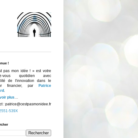
enue !
st pas mon idée ! » est votre
ez-vous quotidien avec
ualité de l'innovation dans le
eur financier, par
Patrice
rd
.
voir plus
…
t :
patrice@cestpasmonidee.fr
2551-539X
rcher