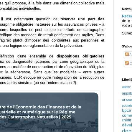
s qu'il propose, à la fois dans une dimension collective mais
nsabilités individuelles.
Newsle
Rece
, il est notamment question de
réserver une part des
de « 
surprime obligatoire instaurée sur les assurances privées – à
votre 
parmi lesquelles on peut inclure les efforts de cartographie
Suive
pécifique des menaces de retrait-gonflement des argiles. Dans
'agirait plutôt d'imposer des contraintes aux personnes et
 une logique de réglementation de la prévention.
S’abo
Ar
définition d'une ensemble de
dispositions obligatoires
eaux de dangerosité recensés par zone géographique ou la
C
ces en matière de construction et de rénovation du bâti, plus
vec la sécheresse. Sans que les modalités – entre autres
écisées, CCR évoque en outre l'intégration de la réduction de
Libell
ions après sinistres (ou sur l'indemnisation ?).
allianz
appst
of am
postal
bpce
comm
crédi
déve
don