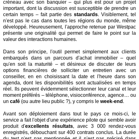
créneau avec son banquier – qui plus est pour un projet
important, dont la discussion est susceptible de prendre un
certain temps – fait partie des
standards
. Visiblement, tel
n'est pas le cas dans toutes les régions du monde, même
développé. Heureusement, l'approche retenue par Westpac
présente une originalité qui permet de faire le point sur la
valeur des interactions humaines.
Dans son principe, l'outil permet simplement aux clients
embarqués dans un parcours d'achat immobilier – quel
qu'en soit la maturité – et désireux de discuter de leurs
options financières de solliciter un entretien avec un
conseiller, en en choisissant la date et l'heure dans son
agenda, dont les disponibilités sont actualisées en temps
réel. Ils peuvent évidemment sélectionner leur canal et leur
moment préférés – téléphone, visioconférence, agence… ou
un
café
(ou autre lieu public ?), y compris le
week-end
.
Avant son déploiement dans tout le pays ce mois-ci, le
service a fait l'objet d'une expérience pilote qui semble avoir
produit d'
excellents résultats
, avec 3 000 rendez-vous
enregistrés, débouchant sur 400 contrats conclus. La durée
du test n'est pas mentionnée et il n'est pas précisé dans