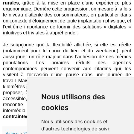
rurales
, grâce à la mise en place d'une expérience plus
ergonomique. Derrière cette progression, on mesure à la fois
le niveau d'attente des consommateurs, en particulier dans
un contexte d'éloignement de toute implantation physique, et
l'extrême importance de fournir des solutions « digitales »
intuitives et triviales à appréhender.
Je soupçonne que la flexibilité affichée, si elle est réelle
(notamment pour le choix du lieu et du week-end), peut
aussi jouer un rôle majeur dans l'adhésion de ces mêmes
populations. Les horaires réduits des agences
contemporaines peuvent convenir aux citadins qui les
visitent à l'occasion d'une pause dans une journée de
travail. Mais pour ceux qui doivent parcourir des dizaines de
kilomètres pour s'y rendre, la perspective est différente. Leur
proposer, à leur convenance et à travers une interface
Nous utilisons des
accessible, un échange à distance dans la journée ou une
rencontre face à face le week-end dans un lieu
cookies
intermédiaire, constitue un moyen de
s'adapter à leurs
contraintes
.
Nous utilisons des cookies et
d'autres technologies de suivi
Patrice
à
21:30