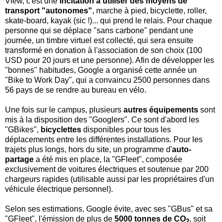
View, c'est une
incitation à utiliser des moyens de
transport "autonomes"
, marche à pied, bicyclette, roller,
skate-board, kayak (sic !)... qui prend le relais. Pour chaque
personne qui se déplace "sans carbone" pendant une
journée, un timbre virtuel est collecté, qui sera ensuite
transformé en donation à l'association de son choix (100
USD pour 20 jours et une personne). Afin de développer les
"bonnes" habitudes, Google a organisé cette année un
"Bike to Work Day", qui a convaincu 2500 personnes dans
56 pays de se rendre au bureau en vélo.
Une fois sur le campus, plusieurs
autres équipements
sont
mis à la disposition des "Googlers". Ce sont d'abord les
"GBikes",
bicyclettes
disponibles pour tous les
déplacements entre les différentes installations. Pour les
trajets plus longs, hors du site, un programme d'
auto-
partage
a été mis en place, la "GFleet", composée
exclusivement de voitures électriques et soutenue par 200
chargeurs rapides (utilisable aussi par les propriétaires d'un
véhicule électrique personnel).
Selon ses estimations, Google évite, avec ses "GBus" et sa
"GFleet", l'émission de plus de
5000 tonnes de CO
, soit
2