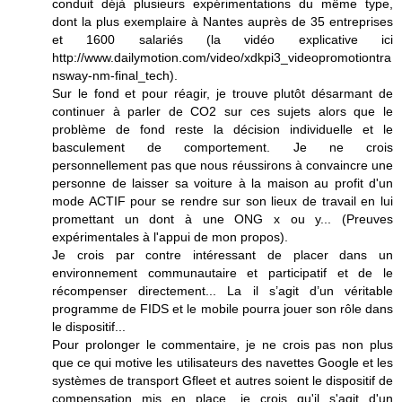
conduit déjà plusieurs expérimentations du même type,
dont la plus exemplaire à Nantes auprès de 35 entreprises
et 1600 salariés (la vidéo explicative ici
http://www.dailymotion.com/video/xdkpi3_videopromotiontra
nsway-nm-final_tech).
Sur le fond et pour réagir, je trouve plutôt désarmant de
continuer à parler de CO2 sur ces sujets alors que le
problème de fond reste la décision individuelle et le
basculement de comportement. Je ne crois
personnellement pas que nous réussirons à convaincre une
personne de laisser sa voiture à la maison au profit d'un
mode ACTIF pour se rendre sur son lieux de travail en lui
promettant un dont à une ONG x ou y... (Preuves
expérimentales à l'appui de mon propos).
Je crois par contre intéressant de placer dans un
environnement communautaire et participatif et de le
récompenser directement... La il s’agit d’un véritable
programme de FIDS et le mobile pourra jouer son rôle dans
le dispositif...
Pour prolonger le commentaire, je ne crois pas non plus
que ce qui motive les utilisateurs des navettes Google et les
systèmes de transport Gfleet et autres soient le dispositif de
compensation mis en place, je crois qu'il s'agit d'un