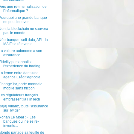
Vers une ré-internalisation de
l'informatique ?
Pourquoi une grande banque
ne peut innover
Non, la blockchain ne sauvera
pas le monde
Néo-banque, self data, API : la
MAIF se réinvente
La voiture autonome a son
assurance
Fidelity personnalise
l'expérience du trading
La ferme entre dans une
agence Crédit Agricole
ChangeJar, porte-monnaie
mobile sans friction
Les régulateurs français
embrassent la FinTech
Bajaj Allianz, toute l'assurance
sur Twitter
Ronan Le Moal : « Les
banques qui ne se ré-
invente...
Mondo partage sa feuille de