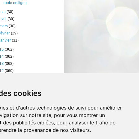
route en ligne
mai
(30)
avril
(30)
mars
(30)
février
(29)
janvier
(31)
15
(362)
14
(362)
13
(362)
12
(360)
11
(401)
10
(238)
 des cookies
ies et d'autres technologies de suivi pour améliorer
vigation sur notre site, pour vous montrer un
 des publicités ciblées, pour analyser le trafic de
prendre la provenance de nos visiteurs.