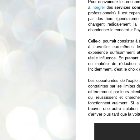
Pour convaincre les consom
à
intégrer
des
services com
professionnels). Il est cepe
par des tiers (généralem
changent radicalement la 
abandonner le concept « Pay
Celle-ci pourrait consister à 
à surveiller eux-mêmes l
expérience suffisamment a
réelle influence. En prenant
en matière de réduction d
Incidemment, c'est le choix
Les opportunités de l'exploi
contraintes par les limites d
différemment par leurs client
qui réussissent et cherche
fonctionnent vraiment. Si l
trouver une autre solution 
d'arriver plus tard que la voi