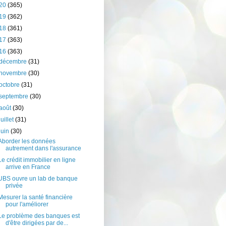
20
(365)
19
(362)
18
(361)
17
(363)
16
(363)
décembre
(31)
novembre
(30)
octobre
(31)
septembre
(30)
août
(30)
juillet
(31)
juin
(30)
Aborder les données
autrement dans l'assurance
Le crédit immobilier en ligne
arrive en France
UBS ouvre un lab de banque
privée
Mesurer la santé financière
pour l'améliorer
Le problème des banques est
d'être dirigées par de...