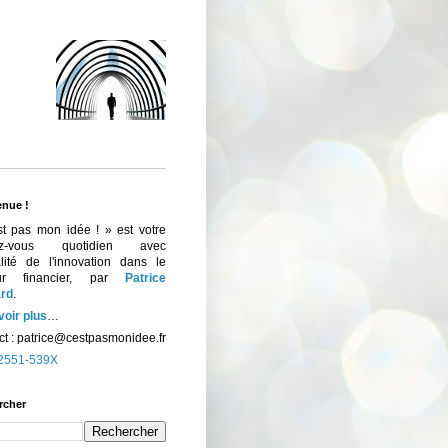
enue !
st pas mon idée ! » est votre
ez-vous quotidien avec
ualité de l'innovation dans le
eur financier, par
Patrice
rd
.
voir plus
…
t :
patrice@cestpasmonidee.fr
2551-539X
rcher