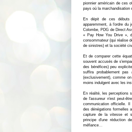
pionnier américain de ces o
pays où la marchandisation 
En dépit de ces débuts p
apparemment, à l'ordre du j
Colombe, PDG de Direct Assu
« Pay How You Drive », dan
consommateur (qui réalise d
de sinistres) et la société ci
Et de comparer cette équat
souvent accusés de s'empar
des bénéfices) peu explici
suffira probablement pas 
(exclusivement), comme on l
moins indulgent avec les inst
En réalité, les perceptions 
de l'assureur n'est peut-ê
communication officielle. I
des dénégations formelles a
capture de la vitesse et s
principe d'une réduction de
méfiance…