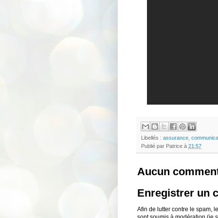
Libellés :
assurance
,
communica
Publié par
Patrice
à
21:57
Aucun comment
Enregistrer un
Afin de lutter contre le spam,
sont soumis à modération (je