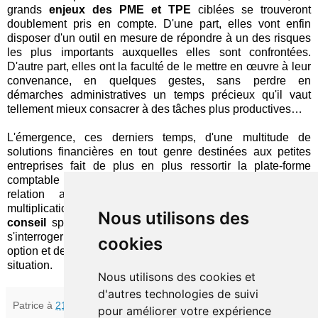
grands
enjeux des PME et TPE
ciblées se trouveront
doublement pris en compte. D'une part, elles vont enfin
disposer d'un outil en mesure de répondre à un des risques
les plus importants auxquelles elles sont confrontées.
D'autre part, elles ont la faculté de le mettre en œuvre à leur
convenance, en quelques gestes, sans perdre en
démarches administratives un temps précieux qu'il vaut
tellement mieux consacrer à des tâches plus productives…
L'émergence, ces derniers temps, d'une multitude de
solutions financières en tout genre destinées aux petites
entreprises fait de plus en plus ressortir la plate-forme
comptable comme une plaque tournante essentielle de la
relation avec leurs fournisseurs. Cependant, cette
multiplication laisse aussi entrevoir, à terme, un
besoin de
Nous utilisons des
conseil
spécialisé, afin de ne pas laisser les utilisateurs
s'interroger sur les bénéfices comparés de telle ou telle
cookies
option et de savoir orienter leur décision au mieux selon leur
situation.
Nous utilisons des cookies et
d'autres technologies de suivi
Patrice
à
21:30
pour améliorer votre expérience