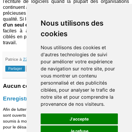
l'écriture de logiciels quand la plupart des organisations
continuent à engager des ressources considérables, dont de
précieuses compétences informatiques, à la gestion de la
qualité. Si les difficultés à surmonter sont les
deux versants
Nous utilisons des
d'un seul et même enjeu
, les tests sont sensiblement plus
faciles à automatiser et mériteraient logiquement d'être
cookies
ciblés en priorité. Autify fait un premier pas mais il reste du
travail.
Nous utilisons des cookies et
d'autres technologies de suivi
Patrice
à
22:25
pour améliorer votre expérience
de navigation sur notre site, pour
Partager
vous montrer un contenu
personnalisé et des publicités
Aucun commentaire:
ciblées, pour analyser le trafic de
notre site et pour comprendre la
Enregistrer un commentaire
provenance de nos visiteurs.
Afin de lutter contre le spam, les commentaires ne
sont ouverts qu'aux personnes identifiées et sont
J'accepte
soumis à modération (je suis sincèrement désolé
pour le désagrément causé…)
Je refuse