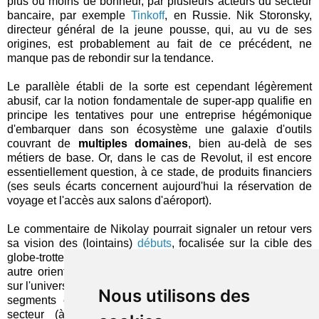
plus ou moins de bonheur, par plusieurs acteurs du secteur
bancaire, par exemple
Tinkoff
, en Russie. Nik Storonsky,
directeur général de la jeune pousse, qui, au vu de ses
origines, est probablement au fait de ce précédent, ne
manque pas de rebondir sur la tendance.
Le parallèle établi de la sorte est cependant légèrement
abusif, car la notion fondamentale de super-app qualifie en
principe les tentatives pour une entreprise hégémonique
d'embarquer dans son écosystème une galaxie d'outils
couvrant de
multiples domaines
, bien au-delà de ses
métiers de base. Or, dans le cas de Revolut, il est encore
essentiellement question, à ce stade, de produits financiers
(ses seuls écarts concernent aujourd'hui la réservation de
voyage et l'accès aux salons d'aéroport).
Le commentaire de Nikolay pourrait signaler un retour vers
sa vision des (lointains)
débuts
, focalisée sur la cible des
globe-trotters. Plus vraisemblablement, il faut y voir une
autre orientation, vers une plate-forme résolument centrée
sur l'univers de l'argent, à laquelle il continue à manquer des
Nous utilisons des
segments entiers pour arriver au niveau des géants du
secteur (à commencer par le crédit), mais où des