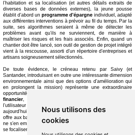
l'habitation et sa localisation (et autres détails extraits de
diverses bases de données externes), la jeune pousse
établit d'abord un
programme d'épargne
individuel, adapté
aux différentes interventions à prévoir au fil du temps. Par la
suite, ses algorithmes seraient à même de détecter les
problèmes avant qu'ils ne surviennent, de manière à
maîtriser les risques et les frais associés. Enfin, quand un
chantier doit être lancé, son outil de gestion de projet intégré
vient à la rescousse, assorti d'un répertoire d'entreprises et
artisans soigneusement sélectionnés.
De toute évidence, le créneau retenu par Saivy (et
Santander, introduisant en outre une intéressante dimension
environnementale ainsi que des options d'amélioration qui
en prolongent la mission) représente une extraordinaire
opportunité pour une approche ciblée de
bien-être
financier
, entre son immense valeur potentielle pour
l'utilisateur final, l'angle mort dans lequel il se trouve
Nous utilisons des
aujourd'hui et les vastes possibilités de monétisation qu'il
offre aux banques… peut-être aux assureurs… et, si ceux-là
cookies
ne s'en emparent pas, à de nouveaux entrants capables de
se focaliser sur l'expérience du propriétaire.
Nous utilisons des cookies et