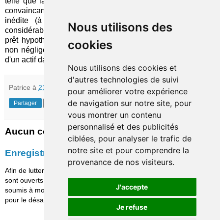
telle que la décline Santander semble aussi originale que
convaincante. Outre son positionnement sur une thématique
inédite (à ma connaissance), elle possède l'avantage
Nous utilisons des
considérable de s'inscrire dans le temps long, au moins du
prêt hypothécaire sinon du statut de propriétaire. Et, détail
cookies
non négligeable, elle met l'accent sur le suivi et l'entretien
d'un actif dans lequel l'institution détient un intérêt direct.
Nous utilisons des cookies et
d'autres technologies de suivi
Patrice
à
21:30
pour améliorer votre expérience
de navigation sur notre site, pour
Partager
vous montrer un contenu
personnalisé et des publicités
Aucun commentaire:
ciblées, pour analyser le trafic de
notre site et pour comprendre la
Enregistrer un commentaire
provenance de nos visiteurs.
Afin de lutter contre le spam, les commentaires ne
sont ouverts qu'aux personnes identifiées et sont
J'accepte
soumis à modération (je suis sincèrement désolé
pour le désagrément causé…)
Je refuse