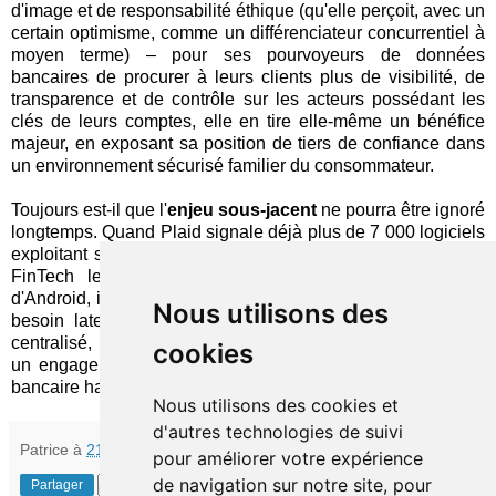
d'image et de responsabilité éthique (qu'elle perçoit, avec un
certain optimisme, comme un différenciateur concurrentiel à
moyen terme) – pour ses pourvoyeurs de données
bancaires de procurer à leurs clients plus de visibilité, de
transparence et de contrôle sur les acteurs possédant les
clés de leurs comptes, elle en tire elle-même un bénéfice
majeur, en exposant sa position de tiers de confiance dans
un environnement sécurisé familier du consommateur.
Toujours est-il que l'
enjeu sous-jacent
ne pourra être ignoré
longtemps. Quand Plaid signale déjà plus de 7 000 logiciels
exploitant ses interfaces, parmi lesquels 9 des 10 titres de
FinTech les plus téléchargés sur la place de marché
d'Android, il ne fait guère de doute que leurs adeptes ont un
Nous utilisons des
besoin latent de gérer ces interactions dans un espace
centralisé, facile à découvrir, voire susceptible de stimuler
cookies
un engagement récurrent. De toute évidence, l'application
bancaire habituelle en constitue le siège le plus logique.
Nous utilisons des cookies et
d'autres technologies de suivi
Patrice
à
21:30
pour améliorer votre expérience
de navigation sur notre site, pour
Partager