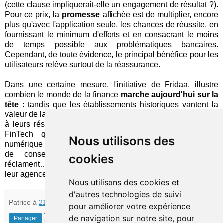
(cette clause impliquerait-elle un engagement de résultat ?).
Pour ce prix, la
promesse
affichée est de multiplier, encore
plus qu'avec l'application seule, les chances de réussite, en
fournissant le minimum d'efforts et en consacrant le moins
de temps possible aux problématiques bancaires.
Cependant, de toute évidence, le principal bénéfice pour les
utilisateurs relève surtout de la réassurance.
Dans une certaine mesure, l'initiative de Fridaa. illustre
combien le monde de la finance
marche aujourd'hui sur la
tête
: tandis que les établissements historiques vantent la
valeur de la relation humaine qu'ils affirment entretenir grâce
à leurs réseaux de point de vente, c'est un trublion de la
FinTech qui développe, d'abord sur sa plate-forme
Nous utilisons des
numérique puis à travers un contact téléphonique, le modèle
de conseil personnalisé que les consommateurs
cookies
réclament… et qu'ils ne trouvent définitivement plus dans
leur agence.
Nous utilisons des cookies et
d'autres technologies de suivi
Patrice
à
21:30
pour améliorer votre expérience
de navigation sur notre site, pour
Partager