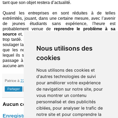
tant que son objet restera d’actualité.
Quand les entreprises en sont réduites à de telles
extrémités, jouant, dans une certaine mesure, avec l’avenir
de jeunes étudiants sans expérience, l'heure est
probablement venue de
reprendre le problème à sa
source
et, enfin, envisager une modernisation qui n’a que
trop tardé. Car même si la tactique employée ici parvient à
soulager la pression, le répit sera de courte durée, le temps
Nous utilisons des
que les nouveaux arrivants comprennent le piège dans
lequel ils sont tombés. Pour ceux qui s’en souviennent, le
cookies
passage à l’an 2000 a déjà démontré ce phénomène et
aucune amélioration n’a été enregistrée depuis.
Nous utilisons des cookies et
d'autres technologies de suivi
Patrice
à
22:07
pour améliorer votre expérience
de navigation sur notre site, pour
Partager
vous montrer un contenu
personnalisé et des publicités
Aucun commentaire:
ciblées, pour analyser le trafic de
notre site et pour comprendre la
Enregistrer un commentaire