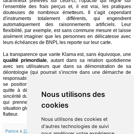
faramineux prélevés sur ceux-ci, l'opacité qui règne sur
l'ensemble des frais perçus et, il est vrai, les pratiques
douteuses de nombreux émetteurs. Il s'agit cependant
d'instruments totalement différents, qui engendrent
automatiquement des raisonnements artificiels. Leur
flexibilité, par exemple, est sans commune mesure et laisse
aisément imaginer que les personnes en délicatesse avec
leurs échéances de BNPL les reporte sur leur carte.
La transparence que vante Klarna est, sans équivoque, une
qualité primordiale
, autant dans sa relation quotidienne
avec ses utilisateurs que dans sa démonstration de sa
déontologie (qui pourrait s'inscrire dans une démarche de
responsabilité sociale). Malheureusement, son insistance à
se positionner par rapport à des concurrents présumés,
quitte à déformer un peu la réalité, nuit gravement à la
Nous utilisons des
sincérité du geste. Surtout quand des acteurs indépendants,
qui prennent du recul sur leur analyse et observent la
cookies
situation globale des populations, dressent un portrait moins
flatteur.
Nous utilisons des cookies et
d'autres technologies de suivi
Patrice
à
22:30
pour améliorer votre expérience