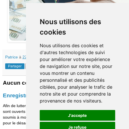
Nous utilisons des
cookies
Nous utilisons des cookies et
d'autres technologies de suivi
Patrice
à
22:18
pour améliorer votre expérience
de navigation sur notre site, pour
Partager
vous montrer un contenu
personnalisé et des publicités
Aucun commentaire:
ciblées, pour analyser le trafic de
notre site et pour comprendre la
Enregistrer un commentaire
provenance de nos visiteurs.
Afin de lutter contre le spam, les commentaires ne
sont ouverts qu'aux personnes identifiées et sont
J'accepte
soumis à modération (je suis sincèrement désolé
pour le désagrément causé…)
Je refuse