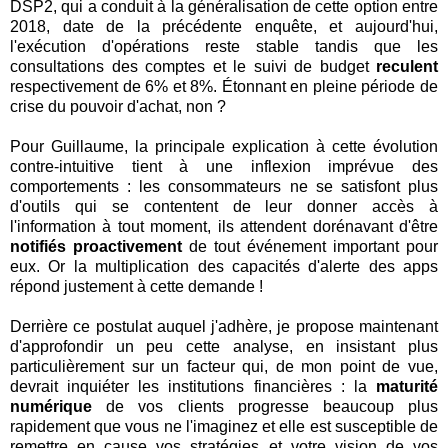
DSP2, qui a conduit à la généralisation de cette option entre
2018, date de la précédente enquête, et aujourd'hui,
l'exécution d'opérations reste stable tandis que les
consultations des comptes et le suivi de budget
reculent
respectivement de 6% et 8%. Étonnant en pleine période de
crise du pouvoir d'achat, non ?
Pour Guillaume, la principale explication à cette évolution
contre-intuitive tient à une inflexion imprévue des
comportements : les consommateurs ne se satisfont plus
d'outils qui se contentent de leur donner accès à
l'information à tout moment, ils attendent dorénavant d'être
notifiés proactivement
de tout événement important pour
eux. Or la multiplication des capacités d'alerte des apps
répond justement à cette demande !
Derrière ce postulat auquel j'adhère, je propose maintenant
d'approfondir un peu cette analyse, en insistant plus
particulièrement sur un facteur qui, de mon point de vue,
devrait inquiéter les institutions financières : la
maturité
numérique
de vos clients progresse beaucoup plus
rapidement que vous ne l'imaginez et elle est susceptible de
remettre en cause vos stratégies et votre vision de vos