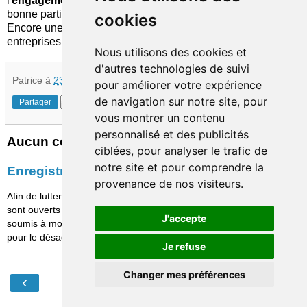
l'
engagement des dirigeants
de P&G, auxquelles une
bonne partie des salles de démonstration sont destinées.
cookies
Encore une donnée qui n'est pas commune à toutes les
entreprises...
Nous utilisons des cookies et
d'autres technologies de suivi
Patrice
à
23:57
pour améliorer votre expérience
de navigation sur notre site, pour
Partager
vous montrer un contenu
personnalisé et des publicités
Aucun commentaire:
ciblées, pour analyser le trafic de
notre site et pour comprendre la
Enregistrer un commentaire
provenance de nos visiteurs.
Afin de lutter contre le spam, les commentaires ne
sont ouverts qu'aux personnes identifiées et sont
J'accepte
soumis à modération (je suis sincèrement désolé
pour le désagrément causé…)
Je refuse
Changer mes préférences
‹
›
Accueil