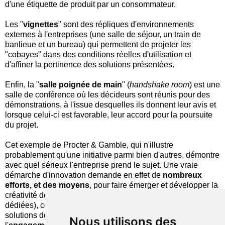
d'une étiquette de produit par un consommateur.
Les "
vignettes
" sont des répliques d'environnements
externes à l'entreprises (une salle de séjour, un train de
banlieue et un bureau) qui permettent de projeter les
"cobayes" dans des conditions réelles d'utilisation et
d'affiner la pertinence des solutions présentées.
Enfin, la "
salle poignée de main
" (
handshake room
) est une
salle de conférence où les décideurs sont réunis pour des
démonstrations, à l'issue desquelles ils donnent leur avis et
lorsque celui-ci est favorable, leur accord pour la poursuite
du projet.
Cet exemple de Procter & Gamble, qui n'illustre
probablement qu'une initiative parmi bien d'autres, démontre
avec quel sérieux l'entreprise prend le sujet. Une vraie
démarche d'innovation demande en effet de
nombreux
efforts, et des moyens
, pour faire émerger et développer la
créativité des collaborateurs (même lorsqu'il s'agit d'équipes
dédiées), ce que beaucoup tendent à oublier... L'espace
solutions donnent également un petit aperçu de
Nous utilisons des