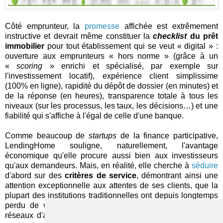
Côté emprunteur, la
promesse
affichée est extrêmement
instructive et devrait même constituer la
checklist
du prêt
immobilier
pour tout établissement qui se veut « digital » :
ouverture aux emprunteurs « hors norme » (grâce à un
«
scoring
» enrichi et spécialisé, par exemple sur
l'investissement locatif), expérience client simplissime
(100% en ligne), rapidité du dépôt de dossier (en minutes) et
de la réponse (en heures), transparence totale à tous les
niveaux (sur les processus, les taux, les décisions…) et une
fiabilité qui s'affiche à l'égal de celle d'une banque.
Comme beaucoup de
startups
de la finance participative,
LendingHome souligne, naturellement, l'avantage
économique qu'elle procure aussi bien aux investisseurs
qu'aux demandeurs. Mais, en réalité, elle cherche à
séduire
d'abord sur des
critères de service
, démontrant ainsi une
attention exceptionnelle aux attentes de ses clients, que la
plupart des institutions traditionnelles ont depuis longtemps
perdu de vue, en dépit de leurs efforts autour de leurs
réseaux d'agence (et de conseillers) et de la réaffirmation