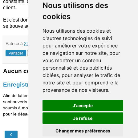
constante de leurs engagements en matière de proximité
Nous utilisons des
client.
cookies
Et c'est donc un nouveau domaine réservé des banques qui
se trouve aujourd'hui directement menacé par la FinTech !
Nous utilisons des cookies et
d'autres technologies de suivi
Patrice
à
22:34
pour améliorer votre expérience
de navigation sur notre site, pour
Partager
vous montrer un contenu
personnalisé et des publicités
Aucun commentaire:
ciblées, pour analyser le trafic de
notre site et pour comprendre la
Enregistrer un commentaire
provenance de nos visiteurs.
Afin de lutter contre le spam, les commentaires ne
sont ouverts qu'aux personnes identifiées et sont
J'accepte
soumis à modération (je suis sincèrement désolé
pour le désagrément causé…)
Je refuse
Changer mes préférences
‹
›
Accueil