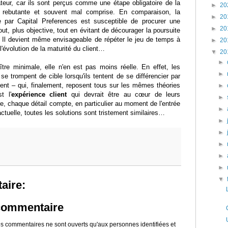
sateur, car ils sont perçus comme une étape obligatoire de la
►
20
t rebutante et souvent mal comprise. En comparaison, la
►
20
 par Capital Preferences est susceptible de procurer une
►
20
ut, plus objective, tout en évitant de décourager la poursuite
n. Il devient même envisageable de répéter le jeu de temps à
►
20
 l'évolution de la maturité du client…
▼
20
►
ître minimale, elle n'en est pas moins réelle. En effet, les
►
se trompent de cible lorsqu'ils tentent de se différencier par
ent – qui, finalement, reposent tous sur les mêmes théories
►
t l'
expérience client
qui devrait être au cœur de leurs
►
e, chaque détail compte, en particulier au moment de l'entrée
►
 actuelle, toutes les solutions sont tristement similaires…
►
►
►
►
►
▼
aire:
 commentaire
 les commentaires ne sont ouverts qu'aux personnes identifiées et