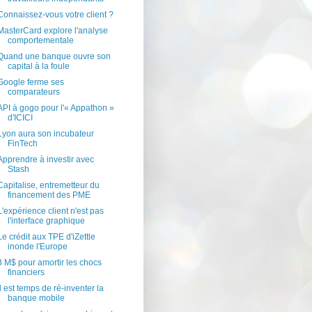
Connaissez-vous votre client ?
MasterCard explore l'analyse
comportementale
Quand une banque ouvre son
capital à la foule
Google ferme ses
comparateurs
API à gogo pour l'« Appathon »
d'ICICI
Lyon aura son incubateur
FinTech
Apprendre à investir avec
Stash
Capitalise, entremetteur du
financement des PME
L'expérience client n'est pas
l'interface graphique
Le crédit aux TPE d'iZettle
inonde l'Europe
3 M$ pour amortir les chocs
financiers
Il est temps de ré-inventer la
banque mobile