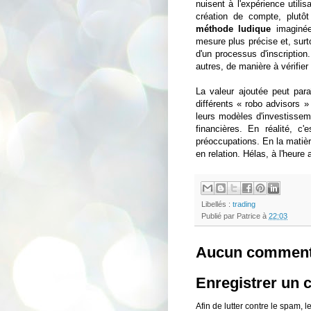
nuisent à l'expérience utili
création de compte, plutô
méthode ludique
imaginée
mesure plus précise et, surto
d'un processus d'inscriptio
autres, de manière à vérifier
La valeur ajoutée peut para
différents « robo advisors » 
leurs modèles d'investissem
financières. En réalité, c'es
préoccupations. En la matièr
en relation. Hélas, à l'heure
Libellés :
trading
Publié par
Patrice
à
22:03
Aucun comment
Enregistrer un
Afin de lutter contre le spam,