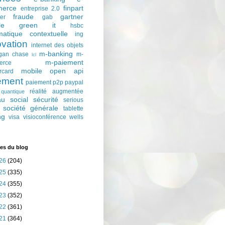
erce
finpart
entreprise 2.0
fraude
gartner
ter
gab
le
green it
hsbc
matique contextuelle
ing
ovation
internet des objets
m-banking
gan chase
m-
lcl
m-paiement
erce
mobile
open api
rcard
ement
paiement p2p
paypal
réalité augmentée
quantique
au social
sécurité
serious
société générale
tablette
ng
visa
visioconférence
wells
es du blog
26
(204)
25
(335)
24
(355)
23
(352)
22
(361)
21
(364)