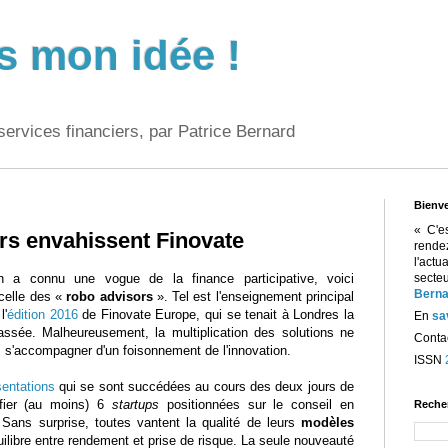
s mon idée !
services financiers, par Patrice Bernard
Bienv
« C'e
rs envahissent Finovate
rend
l'act
h a connu une vogue de la finance participative, voici
sect
Berna
celle des «
robo advisors
». Tel est l'enseignement principal
l'
édition 2016
de Finovate Europe, qui se tenait à Londres la
En
sa
ssée. Malheureusement, la multiplication des solutions ne
Contac
 s'accompagner d'un foisonnement de l'innovation.
ISSN
sentations
qui se sont succédées au cours des deux jours de
ifier (au moins) 6
startups
positionnées sur le conseil en
Reche
Sans surprise, toutes vantent la qualité de leurs
modèles
quilibre entre rendement et prise de risque. La seule nouveauté