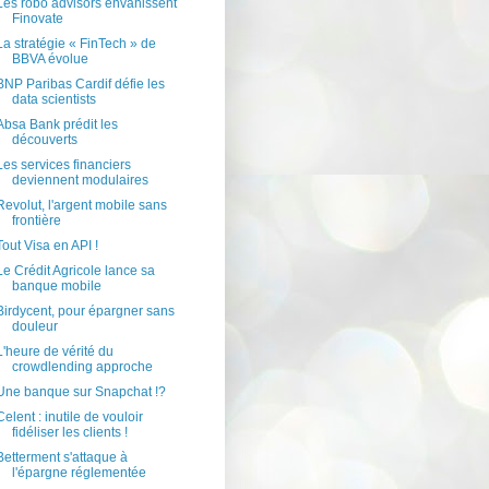
Les robo advisors envahissent
Finovate
La stratégie « FinTech » de
BBVA évolue
BNP Paribas Cardif défie les
data scientists
Absa Bank prédit les
découverts
Les services financiers
deviennent modulaires
Revolut, l'argent mobile sans
frontière
Tout Visa en API !
Le Crédit Agricole lance sa
banque mobile
Birdycent, pour épargner sans
douleur
L'heure de vérité du
crowdlending approche
Une banque sur Snapchat !?
Celent : inutile de vouloir
fidéliser les clients !
Betterment s'attaque à
l'épargne réglementée