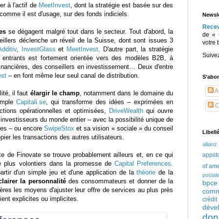
er à l'actif de
MeetInvest
, dont la stratégie est basée sur des
 comme il est d'usage, sur des fonds indiciels.
Newsle
Rece
es
se dégagent malgré tout dans le secteur. Tout d'abord, la
de « 
illers déclenche un réveil de la Suisse, dont sont issues 3
votre 
Additiv
,
InvestGlass
et
MeetInvest
. D'autre part, la stratégie
Suive
entrants est fortement orientée vers des modèles B2B, à
 financières, des conseillers en investissement… Deux d'entre
st
– en font même leur seul canal de distribution.
S’abo
Ar
ité, il faut
élargir le champ
, notamment dans le domaine du
emple
Capitali.se
, qui transforme des idées – exprimées en
C
ctions opérationnelles et optimisées,
DriveWealth
qui ouvre
nvestisseurs du monde entier – avec la possibilité unique de
tres – ou encore
SwipeStox
et sa vision « sociale » du conseil
Libell
pier les transactions des autres utilisateurs.
allianz
te de Finovate se trouve probablement ailleurs et, en ce qui
appst
e plus volontiers dans la promesse de
Capital Preferences
.
of am
artir d'un simple jeu et d'une application de la
théorie
de la
postal
clairer la personnalité
des consommateurs et donner de la
bpce
ières les moyens d'ajuster leur offre de services au plus près
comm
ient explicites ou implicites.
crédi
déve
don