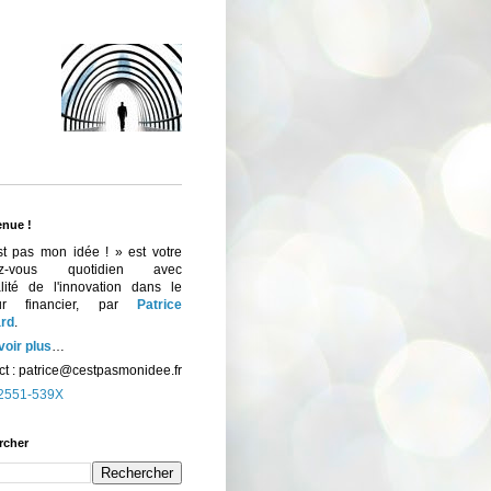
enue !
st pas mon idée ! » est votre
ez-vous quotidien avec
ualité de l'innovation dans le
eur financier, par
Patrice
rd
.
voir plus
…
t :
patrice@cestpasmonidee.fr
2551-539X
rcher