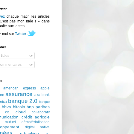
tter
vez
chaque matin les articles
C'est pas mon idée ! » dans
boîte aux lettres.
z-moi sur
Twitter
nner
ticles
ommentaires
és
american express
apple
assurance
ore
axa
bank
banque 2.0
erica
banque
bbva
bitcoin
bnp paribas
e
cloud
citi
collaboratif
unication
crédit agricole
t mutuel
dématérialisation
loppement
digital native
nées
e-banking
e-