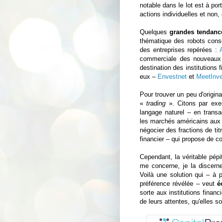
notable dans le lot est à port
actions individuelles et non,
Quelques
grandes tendanc
thématique des robots conse
des entreprises repérées :
commerciale des nouveaux 
destination des institutions
eux –
Envestnet
et
MeetInve
Pour trouver un peu d'original
«
trading
». Citons par ex
langage naturel – en transa
les marchés américains aux i
négocier des fractions de ti
financier – qui propose de co
Cependant, la véritable pépi
me concerne, je la discern
Voilà une solution qui – à p
préférence révélée – veut
é
sorte aux institutions financ
de leurs attentes, qu'elles so