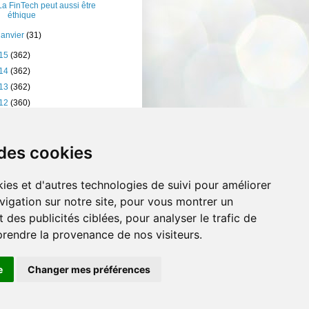
La FinTech peut aussi être
éthique
janvier
(31)
15
(362)
14
(362)
13
(362)
12
(360)
11
(401)
10
(238)
 des cookies
ies et d'autres technologies de suivi pour améliorer
vigation sur notre site, pour vous montrer un
 des publicités ciblées, pour analyser le trafic de
prendre la provenance de nos visiteurs.
e
Changer mes préférences