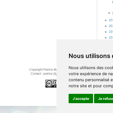
►
►
20
►
20
►
20
►
20
►
20
►
20
Nous utilisons
Nous utilisons des cook
Copyright Patrice Bernard © 2010-2025
votre expérience de na
Contact : patrice [à] cestpasmonidee.fr
contenu personnalisé et
notre site et pour com
J'accepte
Je refus