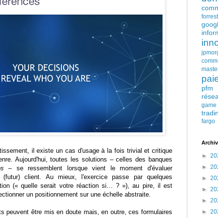
comm
forres
goog
infor
inn
jpmor
comm
maste
pai
pfm
rése
game
tradi
fargo
Archiv
issement, il existe un cas d'usage à la fois trivial et critique
►
20
re. Aujourd'hui, toutes les solutions – celles des banques
►
20
ps
– se ressemblent lorsque vient le moment d'évaluer
(futur) client. Au mieux, l'exercice passe par quelques
►
20
on (« quelle serait votre réaction si… ? »), au pire, il est
►
20
tionner un positionnement sur une échelle abstraite.
►
20
ts peuvent être mis en doute mais, en outre, ces formulaires
►
20