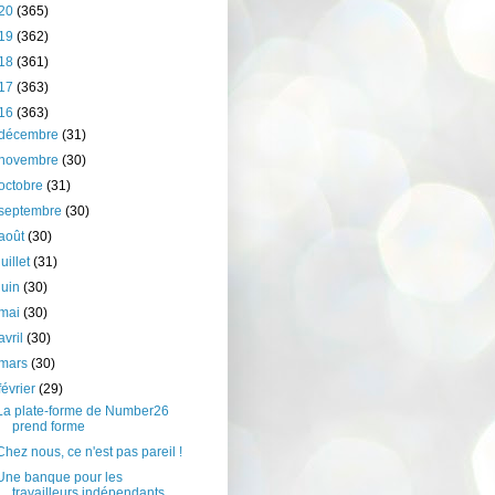
20
(365)
19
(362)
18
(361)
17
(363)
16
(363)
décembre
(31)
novembre
(30)
octobre
(31)
septembre
(30)
août
(30)
juillet
(31)
juin
(30)
mai
(30)
avril
(30)
mars
(30)
février
(29)
La plate-forme de Number26
prend forme
Chez nous, ce n'est pas pareil !
Une banque pour les
travailleurs indépendants