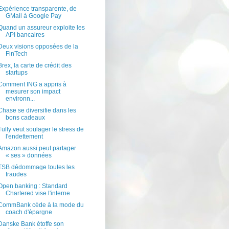
Expérience transparente, de
GMail à Google Pay
Quand un assureur exploite les
API bancaires
Deux visions opposées de la
FinTech
Brex, la carte de crédit des
startups
Comment ING a appris à
mesurer son impact
environn...
Chase se diversifie dans les
bons cadeaux
Tully veut soulager le stress de
l'endettement
Amazon aussi peut partager
« ses » données
TSB dédommage toutes les
fraudes
Open banking : Standard
Chartered vise l'interne
CommBank cède à la mode du
coach d'épargne
Danske Bank étoffe son