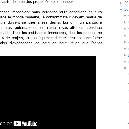
 visite de la ou des propriétés sélectionnées.
►
20
▼
20
eprises imposaient sans vergogne leurs conditions et leurs
►
, dans le monde moderne, le consommateur devient maître de
►
eurs doivent se plier à ses désirs. Lui offrir un
parcours
uptures, automatiquement ajusté à ses attentes, constitue
►
rnable. Pour les institutions financières, dont les produits ne
►
s » de projets, la conséquence directe sera soit une forme
►
opriation d'expériences de bout en bout, telles que l'achat
►
►
►
▼