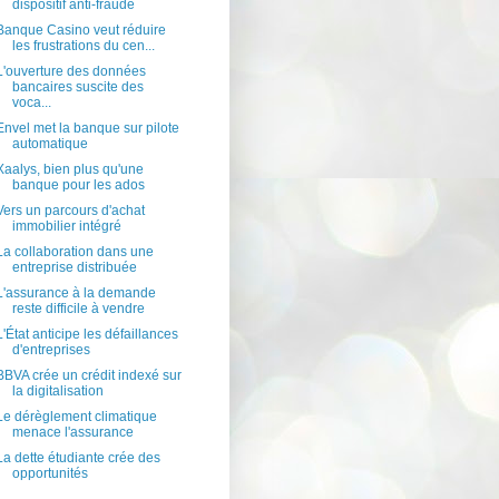
dispositif anti-fraude
Banque Casino veut réduire
les frustrations du cen...
L'ouverture des données
bancaires suscite des
voca...
Envel met la banque sur pilote
automatique
Xaalys, bien plus qu'une
banque pour les ados
Vers un parcours d'achat
immobilier intégré
La collaboration dans une
entreprise distribuée
L'assurance à la demande
reste difficile à vendre
L'État anticipe les défaillances
d'entreprises
BBVA crée un crédit indexé sur
la digitalisation
Le dérèglement climatique
menace l'assurance
La dette étudiante crée des
opportunités