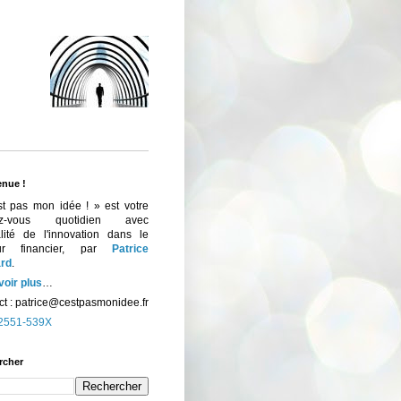
enue !
st pas mon idée ! » est votre
ez-vous quotidien avec
ualité de l'innovation dans le
eur financier, par
Patrice
rd
.
voir plus
…
t :
patrice@cestpasmonidee.fr
2551-539X
rcher