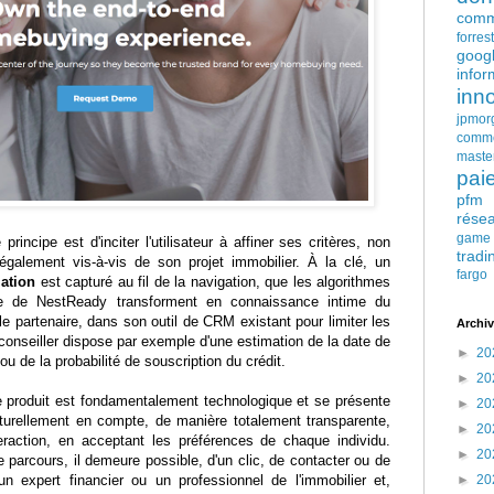
comm
forres
goog
infor
inn
jpmor
comm
maste
pai
pfm
rése
game
principe est d'inciter l'utilisateur à affiner ses critères, non
tradi
également vis-à-vis de son projet immobilier. À la clé, un
fargo
mation
est capturé au fil de la navigation, que les algorithmes
ue de NestReady transforment en connaissance intime du
 le partenaire, dans son outil de CRM existant pour limiter les
Archiv
e conseiller dispose par exemple d'une estimation de la date de
►
20
ou de la probabilité de souscription du crédit.
►
20
e produit est fondamentalement technologique et se présente
►
20
naturellement en compte, de manière totalement transparente,
►
20
eraction, en acceptant les préférences de chaque individu.
►
20
 parcours, il demeure possible, d'un clic, de contacter ou de
n expert financier ou un professionnel de l'immobilier et,
►
20