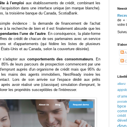
ête à l'emploi
aux établissements de crédit, combinant les
l'acquisition dans une interface unique (en marque blanche).
Newsle
res, la troisième banque du Canada, ScotiaBank.
Rece
de « 
simple évidence : la demande de financement de l'achat
votre 
ée à la recherche de bien et il est finalement absurde que les
Suive
pendantes l'une de l'autre
. En conséquence, la plate-forme
fres de crédit de chacun de ses partenaires avec un service
ns et d'appartements (qui fédère les listes de plusieurs
S’abo
 États-Unis et au Canada, selon la couverture désirée).
Ar
ur s'adapter aux
comportements des consommateurs
. En
C
ue 85% de leurs parcours de prospection commencent par une
 d'emprunt auprès d'un organisme de crédit mais que 95% du
e les mains des agents immobiliers, NestReady insère les
Libell
ntact. Lors de son arrivée sur l'espace dédié aux prêts
allianz
après avoir réalisé une (classique) simulation d'emprunt, le
lorer les propriétés susceptibles de l'intéresser.
appst
of am
postal
bpce
comm
crédi
déve
don