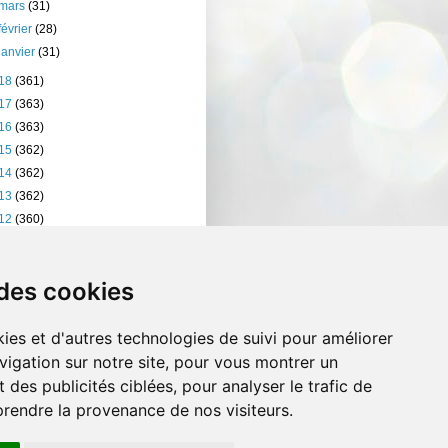
mars
(31)
février
(28)
janvier
(31)
18
(361)
17
(363)
16
(363)
15
(362)
14
(362)
13
(362)
12
(360)
11
(401)
10
(238)
 des cookies
ies et d'autres technologies de suivi pour améliorer
vigation sur notre site, pour vous montrer un
 des publicités ciblées, pour analyser le trafic de
prendre la provenance de nos visiteurs.