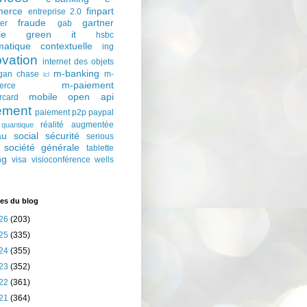
erce
finpart
entreprise 2.0
fraude
gartner
ter
gab
le
green it
hsbc
matique contextuelle
ing
ovation
internet des objets
m-banking
gan chase
m-
lcl
m-paiement
erce
mobile
open api
rcard
ement
paiement p2p
paypal
réalité augmentée
quantique
au social
sécurité
serious
société générale
tablette
ng
visa
visioconférence
wells
es du blog
26
(203)
25
(335)
24
(355)
23
(352)
22
(361)
21
(364)