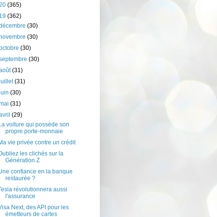
20
(365)
19
(362)
décembre
(30)
novembre
(30)
octobre
(30)
septembre
(30)
août
(31)
juillet
(31)
juin
(30)
mai
(31)
avril
(29)
La voiture qui possède son
propre porte-monnaie
Ma vie privée contre un crédit
Oubliez les clichés sur la
Génération Z
Une confiance en la banque
restaurée ?
Tesla révolutionnera aussi
l'assurance
Visa Next, des API pour les
émetteurs de cartes