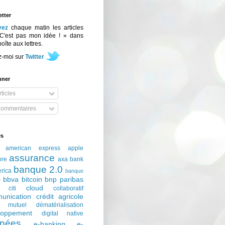
tter
vez
chaque matin les articles
C'est pas mon idée ! » dans
boîte aux lettres.
z-moi sur
Twitter
nner
ticles
ommentaires
és
american express
apple
assurance
ore
axa
bank
banque 2.0
erica
banque
bbva
bitcoin
bnp paribas
e
cloud
citi
collaboratif
unication
crédit agricole
t mutuel
dématérialisation
loppement
digital native
nées
e-banking
e-