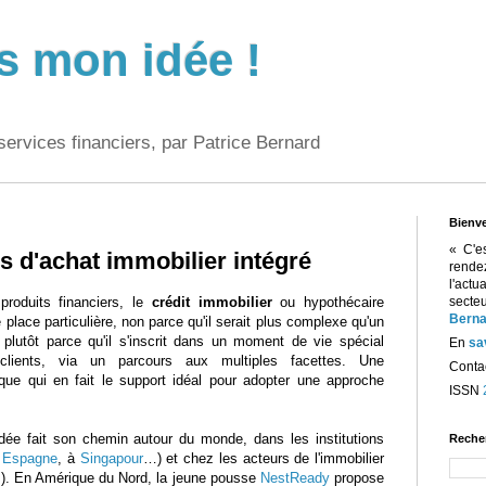
s mon idée !
services financiers, par Patrice Bernard
Bienv
« C'e
s d'achat immobilier intégré
rend
l'act
produits financiers, le
crédit immobilier
ou hypothécaire
sect
Berna
place particulière, non parce qu'il serait plus complexe qu'un
 plutôt parce qu'il s'inscrit dans un moment de vie spécial
En
sa
clients, via un parcours aux multiples facettes. Une
Contac
tique qui en fait le support idéal pour adopter une approche
ISSN
idée fait son chemin autour du monde, dans les institutions
Reche
n
Espagne
, à
Singapour
…) et chez les acteurs de l'immobilier
). En Amérique du Nord, la jeune pousse
NestReady
propose