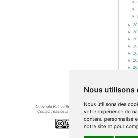
►
►
►
►
20
►
20
►
20
►
20
►
20
►
20
►
20
►
20
►
20
Nous utilisons
Nous utilisons des cook
Copyright Patrice Bernard © 2010-2025
votre expérience de na
Contact : patrice [à] cestpasmonidee.fr
contenu personnalisé et
notre site et pour com