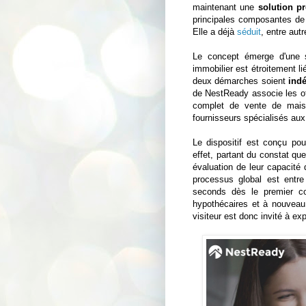
maintenant une
solution pr
principales composantes de 
Elle a déjà
séduit
, entre aut
Le concept émerge d'une 
immobilier est étroitement li
deux démarches soient
indé
de NestReady associe les of
complet de vente de maiso
fournisseurs spécialisés aux
Le dispositif est conçu po
effet, partant du constat q
évaluation de leur capacité
processus global est entr
seconds dès le premier co
hypothécaires et à nouveau 
visiteur est donc invité à exp